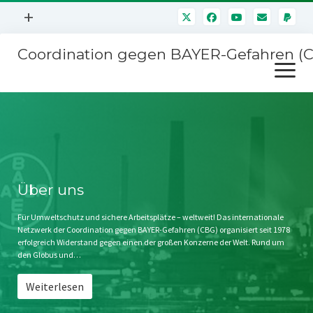
Menü
+
öffnen
Coordination gegen BAYER-Gefahren (
Mitmachen
Menü
Newsletter
öffnen
Presse
Kampagnen
Über uns
BAYER-Hauptversammlungen
Kontakt
Stichwort BAYER
Impressum
Über uns
Jahrestagung
Störfälle
Für Umweltschutz und sichere Arbeitsplätze – weltweit! Das internationale
Netzwerk der Coordination gegen BAYER-Gefahren (CBG) organisiert seit 1978
SPENDEN
erfolgreich Widerstand gegen einen der großen Konzerne der Welt. Rund um
den Globus und…
Weiterlesen