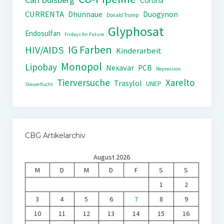
Corona
CURRENTA
Dhünnaue
Duogynon
Donald Trump
Glyphosat
Endosulfan
Fridays for Future
IG Farben
HIV/AIDS
Kinderarbeit
Monopol
Lipobay
Nexavar
PCB
Repression
Tierversuche
Xarelto
Trasylol
UNEP
Steuerflucht
CBG Artikelarchiv
August 2026
M
D
M
D
F
S
S
1
2
3
4
5
6
7
8
9
10
11
12
13
14
15
16