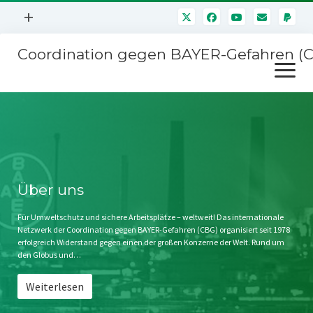
Menü
+
öffnen
Coordination gegen BAYER-Gefahren (
Mitmachen
Menü
Newsletter
öffnen
Presse
Kampagnen
Über uns
BAYER-Hauptversammlungen
Kontakt
Stichwort BAYER
Impressum
Über uns
Jahrestagung
Störfälle
Für Umweltschutz und sichere Arbeitsplätze – weltweit! Das internationale
Netzwerk der Coordination gegen BAYER-Gefahren (CBG) organisiert seit 1978
SPENDEN
erfolgreich Widerstand gegen einen der großen Konzerne der Welt. Rund um
den Globus und…
Weiterlesen