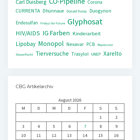
CO-Pipeline
Carl Duisberg
Corona
CURRENTA
Dhünnaue
Duogynon
Donald Trump
Glyphosat
Endosulfan
Fridays for Future
IG Farben
HIV/AIDS
Kinderarbeit
Monopol
Lipobay
Nexavar
PCB
Repression
Tierversuche
Xarelto
Trasylol
UNEP
Steuerflucht
CBG Artikelarchiv
August 2026
M
D
M
D
F
S
S
1
2
3
4
5
6
7
8
9
10
11
12
13
14
15
16