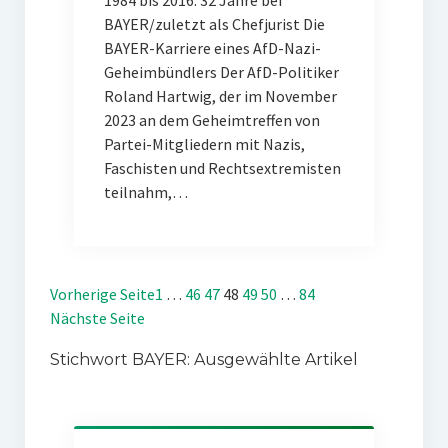
1984 bis 2016: 32 Jahre bei
BAYER/zuletzt als Chefjurist Die
BAYER-Karriere eines AfD-Nazi-
Geheimbündlers Der AfD-Politiker
Roland Hartwig, der im November
2023 an dem Geheimtreffen von
Partei-Mitgliedern mit Nazis,
Faschisten und Rechtsextremisten
teilnahm,…
Vorherige Seite
1
…
46
47
48
49
50
…
84
Nächste Seite
Stichwort BAYER: Ausgewählte Artikel