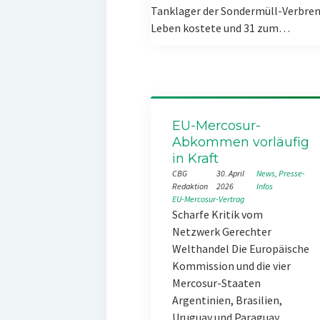
Tanklager der Sondermüll-Verbren
Leben kostete und 31 zum…
EU-Mercosur-
Abkommen vorläufig
in Kraft
CBG
30. April
News
, 
Presse-
Redaktion
2026
Infos
EU-Mercosur-Vertrag
Scharfe Kritik vom
Netzwerk Gerechter
Welthandel Die Europäische
Kommission und die vier
Mercosur-Staaten
Argentinien, Brasilien,
Uruguay und Paraguay