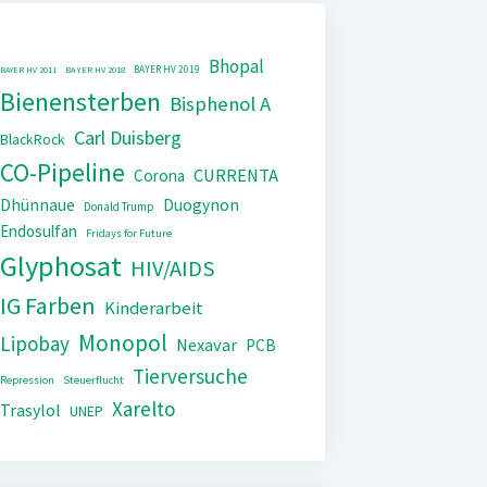
Bhopal
BAYER HV 2019
BAYER HV 2011
BAYER HV 2018
Bienensterben
Bisphenol A
Carl Duisberg
BlackRock
CO-Pipeline
CURRENTA
Corona
Dhünnaue
Duogynon
Donald Trump
Endosulfan
Fridays for Future
Glyphosat
HIV/AIDS
IG Farben
Kinderarbeit
Monopol
Lipobay
Nexavar
PCB
Tierversuche
Repression
Steuerflucht
Xarelto
Trasylol
UNEP