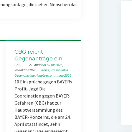
nungsanlage, die sieben Menschen das
CBG reicht
Gegenanträge ein
CBG
21. April
BAYER HV 2026
, 
Redaktion
2026
News
, 
Presse-Infos
Gegenanträge
Hauptversammlung 2026
10 Einsprüche gegen BAYERs
Profit-Jagd Die
Coordination gegen BAYER-
Gefahren (CBG) hat zur
Hauptversammlung des
BAYER-Konzerns, die am 24.
April stattfindet, zehn
Gegenanträge eingereicht.