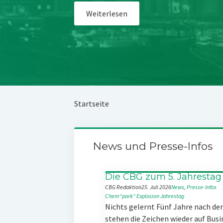
Weiterlesen
Startseite
News und Presse-Infos
Die CBG zum 5. Jahrestag
CBG Redaktion
25. Juli 2026
News
, 
Presse-Infos
Chem“park“
Explosion
Jahrestag
Nichts gelernt Fünf Jahre nach d
stehen die Zeichen wieder auf Busi