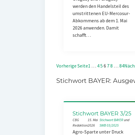
werden den Handelsteil des
umstrittenen EU-Mercosur-
Abkommens ab dem 1. Mai
2026 anwenden. Damit
schafft…
Vorherige Seite
1
…
4
5
6
7
8
…
84
Näch
Stichwort BAYER: Ausgew
Stichwort BAYER 3/25
CBG
15. Mai
Stichwort BAYER
 und 
Redaktion
2026
SWB 03/2025
Agro-Sparte unter Druck