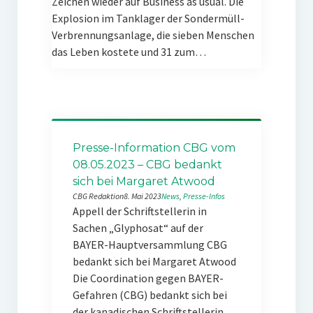
Zeichen wieder auf Business as usual. Die
Explosion im Tanklager der Sondermüll-
Verbrennungsanlage, die sieben Menschen
das Leben kostete und 31 zum…
Presse-Information CBG vom
08.05.2023 – CBG bedankt
sich bei Margaret Atwood
CBG Redaktion
8. Mai 2023
News
, 
Presse-Infos
Appell der Schriftstellerin in
Sachen „Glyphosat“ auf der
BAYER-Hauptversammlung CBG
bedankt sich bei Margaret Atwood
Die Coordination gegen BAYER-
Gefahren (CBG) bedankt sich bei
der kanadischen Schriftstellerin