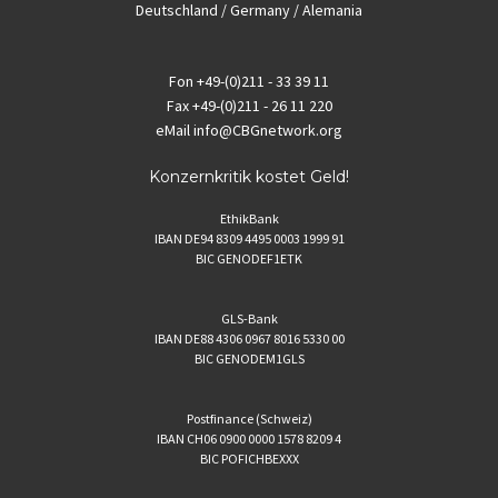
Deutschland / Germany / Alemania
Fon
+49-(0)211 - 33 39 11
Fax
+49-(0)211 - 26 11 220
eMail
info@CBGnetwork.org
Konzernkritik kostet Geld!
EthikBank
IBAN DE94 8309 4495 0003 1999 91
BIC GENODEF1ETK
GLS-Bank
IBAN DE88 4306 0967 8016 5330 00
BIC GENODEM1GLS
Postfinance (Schweiz)
IBAN CH06 0900 0000 1578 8209 4
BIC POFICHBEXXX