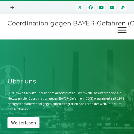
Menü
+
öffnen
Coordination gegen BAYER-Gefahren (
Mitmachen
Menü
Newsletter
öffnen
Presse
Kampagnen
Über uns
BAYER-Hauptversammlungen
Kontakt
Stichwort BAYER
Impressum
Über uns
Jahrestagung
Störfälle
Für Umweltschutz und sichere Arbeitsplätze – weltweit! Das internationale
Netzwerk der Coordination gegen BAYER-Gefahren (CBG) organisiert seit 1978
SPENDEN
erfolgreich Widerstand gegen einen der großen Konzerne der Welt. Rund um
den Globus und…
Weiterlesen