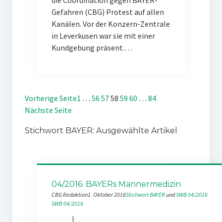
die Coordination gegen BAYER-
Gefahren (CBG) Protest auf allen
Kanälen. Vor der Konzern-Zentrale
in Leverkusen war sie mit einer
Kundgebung präsent.…
Vorherige Seite
1
…
56
57
58
59
60
…
84
Nächste Seite
Stichwort BAYER: Ausgewählte Artikel
04/2016: BAYERs Männermedizin
CBG Redaktion
1. Oktober 2016
Stichwort BAYER
 und 
SWB 04/2016
SWB 04/2016