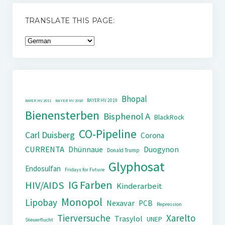
TRANSLATE THIS PAGE:
Bhopal
BAYER HV 2019
BAYER HV 2011
BAYER HV 2018
Bienensterben
Bisphenol A
BlackRock
CO-Pipeline
Carl Duisberg
Corona
CURRENTA
Dhünnaue
Duogynon
Donald Trump
Glyphosat
Endosulfan
Fridays for Future
IG Farben
HIV/AIDS
Kinderarbeit
Monopol
Lipobay
Nexavar
PCB
Repression
Tierversuche
Xarelto
Trasylol
UNEP
Steuerflucht