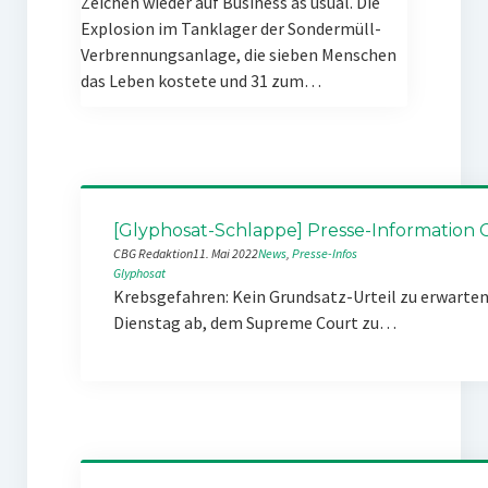
Zeichen wieder auf Business as usual. Die
Explosion im Tanklager der Sondermüll-
Verbrennungsanlage, die sieben Menschen
das Leben kostete und 31 zum…
[Glyphosat-Schlappe] Presse-Information 
CBG Redaktion
11. Mai 2022
News
, 
Presse-Infos
Glyphosat
Krebsgefahren: Kein Grundsatz-Urteil zu erwarte
Dienstag ab, dem Supreme Court zu…