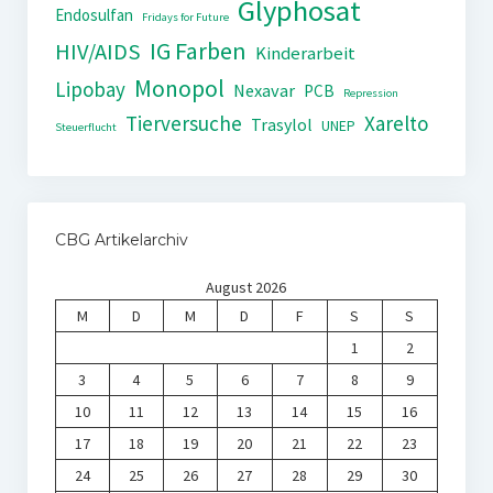
Glyphosat
Endosulfan
Fridays for Future
IG Farben
HIV/AIDS
Kinderarbeit
Monopol
Lipobay
Nexavar
PCB
Repression
Tierversuche
Xarelto
Trasylol
UNEP
Steuerflucht
CBG Artikelarchiv
August 2026
M
D
M
D
F
S
S
1
2
3
4
5
6
7
8
9
10
11
12
13
14
15
16
17
18
19
20
21
22
23
24
25
26
27
28
29
30