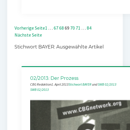
Vorherige Seite
1
…
67
68
69
70
71
…
84
Nächste Seite
Stichwort BAYER: Ausgewählte Artikel
02/2013: Der Prozess
CBG Redaktion
1. April 2013
Stichwort BAYER
 und 
SWB 02/2013
SWB 02/2013