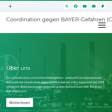
Menü
+
öffnen
Coordination gegen BAYER-Gefahren (
Mitmachen
Menü
Newsletter
öffnen
Presse
Kampagnen
Über uns
BAYER-Hauptversammlungen
Kontakt
Stichwort BAYER
Impressum
Über uns
Jahrestagung
Störfälle
Für Umweltschutz und sichere Arbeitsplätze – weltweit! Das internationale
Netzwerk der Coordination gegen BAYER-Gefahren (CBG) organisiert seit 1978
SPENDEN
erfolgreich Widerstand gegen einen der großen Konzerne der Welt. Rund um
den Globus und…
Weiterlesen