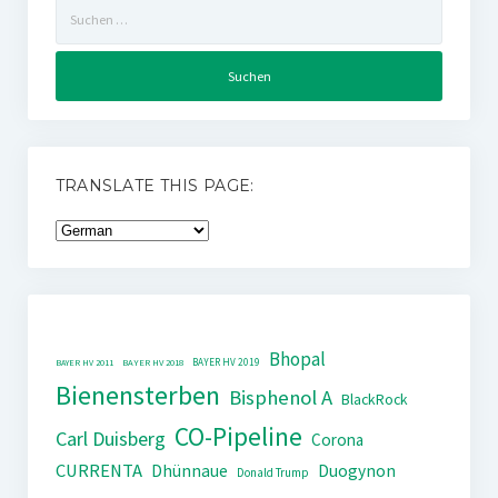
Suchen
nach:
TRANSLATE THIS PAGE:
Bhopal
BAYER HV 2019
BAYER HV 2011
BAYER HV 2018
Bienensterben
Bisphenol A
BlackRock
CO-Pipeline
Carl Duisberg
Corona
CURRENTA
Dhünnaue
Duogynon
Donald Trump