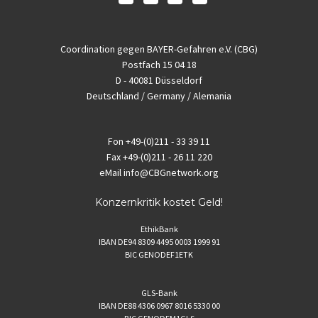
Coordination gegen BAYER-Gefahren e.V. (CBG)
Postfach 15 04 18
D - 40081 Düsseldorf
Deutschland / Germany / Alemania
Fon
+49-(0)211 - 33 39 11
Fax
+49-(0)211 - 26 11 220
eMail
info@CBGnetwork.org
Konzernkritik kostet Geld!
EthikBank
IBAN DE94 8309 4495 0003 1999 91
BIC GENODEF1ETK
GLS-Bank
IBAN DE88 4306 0967 8016 5330 00