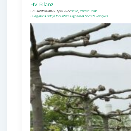
HV-Bilanz
CBG Redaktion
29. April 2022
News
, 
Presse-Infos
Duogynon
Fridays for Future
Glyphosat
Secrets Toxiques