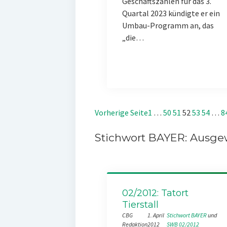
Geschäftszahlen für das 3.
Quartal 2023 kündigte er ein
Umbau-Programm an, das
„die…
Vorherige Seite
1
…
50
51
52
53
54
…
8
Stichwort BAYER: Ausgew
02/2012: Tatort
Tierstall
CBG
1. April
Stichwort BAYER
 und 
Redaktion
2012
SWB 02/2012