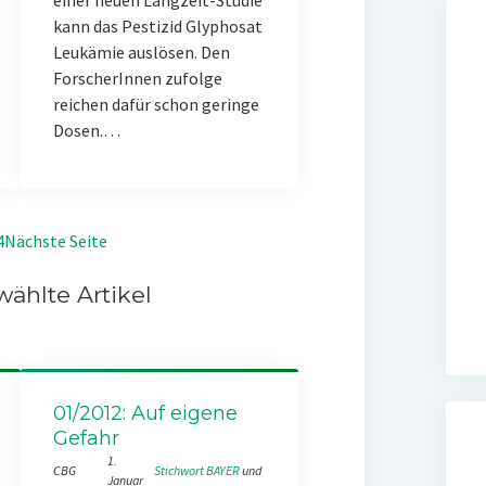
einer neuen Langzeit-Studie
kann das Pestizid Glyphosat
Leukämie auslösen. Den
ForscherInnen zufolge
reichen dafür schon geringe
Dosen.…
4
Nächste Seite
ählte Artikel
01/2012: Auf eigene
Gefahr
1.
CBG
Stichwort BAYER
 und 
Januar