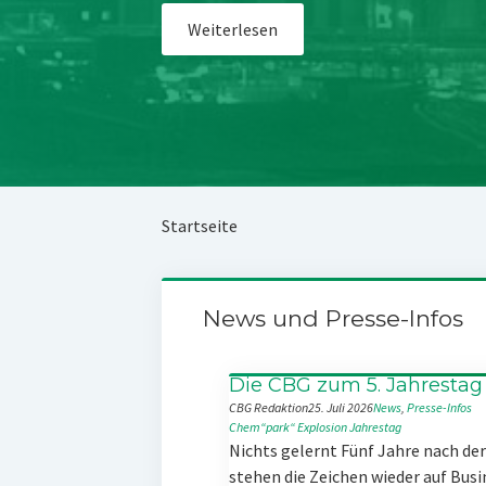
Weiterlesen
Startseite
News und Presse-Infos
Die CBG zum 5. Jahrestag
CBG Redaktion
25. Juli 2026
News
, 
Presse-Infos
Chem“park“
Explosion
Jahrestag
Nichts gelernt Fünf Jahre nach d
stehen die Zeichen wieder auf Busi