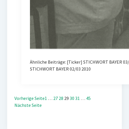
Ähnliche Beiträge: [Ticker] STICHWORT BAYER 03/
STICHWORT BAYER 02/03 2010
Vorherige Seite
1
…
27
28
29
30
31
…
45
Nächste Seite