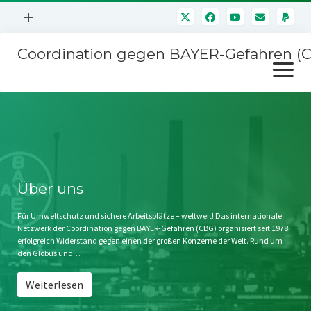
Menü
+
öffnen
Coordination gegen BAYER-Gefahren (
Mitmachen
Menü
Newsletter
öffnen
Presse
Kampagnen
Über uns
BAYER-Hauptversammlungen
Kontakt
Stichwort BAYER
Impressum
Über uns
Jahrestagung
Störfälle
Für Umweltschutz und sichere Arbeitsplätze – weltweit! Das internationale
Netzwerk der Coordination gegen BAYER-Gefahren (CBG) organisiert seit 1978
SPENDEN
erfolgreich Widerstand gegen einen der großen Konzerne der Welt. Rund um
den Globus und…
Weiterlesen