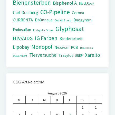
Bienensterben
Bisphenol A
BlackRock
CO-Pipeline
Carl Duisberg
Corona
CURRENTA
Dhünnaue
Duogynon
Donald Trump
Glyphosat
Endosulfan
Fridays for Future
IG Farben
HIV/AIDS
Kinderarbeit
Monopol
Lipobay
Nexavar
PCB
Repression
Tierversuche
Xarelto
Trasylol
UNEP
Steuerflucht
CBG Artikelarchiv
August 2026
M
D
M
D
F
S
S
1
2
3
4
5
6
7
8
9