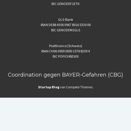
BIC GENODEF1ETK
GLS-Bank
IBAN DE88 4306 0967 8016 5330 00
BIC GENODEM1GLS
Postfinance (Schweiz)
IBAN CH06 0900 0000 1578 8209 4
BIC POFICHBEXXX
Coordination gegen BAYER-Gefahren (CBG)
Startup Blog
von Compete Themes.