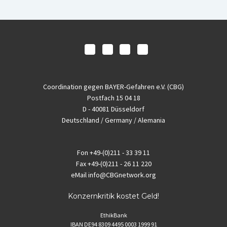
Coordination gegen BAYER-Gefahren e.V. (CBG)
Postfach 15 04 18
D - 40081 Düsseldorf
Deutschland / Germany / Alemania
Fon
+49-(0)211 - 33 39 11
Fax
+49-(0)211 - 26 11 220
eMail
info@CBGnetwork.org
Konzernkritik kostet Geld!
EthikBank
IBAN DE94 8309 4495 0003 1999 91