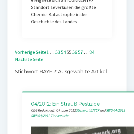
ereignete sich am CURRENTA-
Standort Leverkusen die größte
Chemie-Katastrophe in der
Geschichte des Landes…
Vorherige Seite
1
…
53
54
55
56
57
…
84
Nächste Seite
Stichwort BAYER: Ausgewählte Artikel
04/2012: Ein Strauß Pestizide
CBG Redaktion
1. Oktober 2012
Stichwort BAYER
 und 
SWB 04/2012
SWB 04/2012
Tierversuche