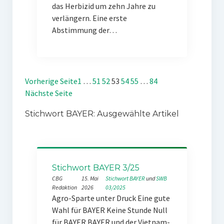
das Herbizid um zehn Jahre zu
verlängern. Eine erste
Abstimmung der…
Vorherige Seite
1
…
51
52
53
54
55
…
84
Nächste Seite
Stichwort BAYER: Ausgewählte Artikel
Stichwort BAYER 3/25
CBG
15. Mai
Stichwort BAYER
 und 
SWB
Redaktion
2026
03/2025
Agro-Sparte unter Druck Eine gute
Wahl für BAYER Keine Stunde Null
für BAYER BAYER und der Vietnam-