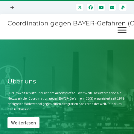
Menü
+
öffnen
Coordination gegen BAYER-Gefahren (
Mitmachen
Menü
Newsletter
öffnen
Presse
Kampagnen
Über uns
BAYER-Hauptversammlungen
Kontakt
Stichwort BAYER
Impressum
Über uns
Jahrestagung
Störfälle
Für Umweltschutz und sichere Arbeitsplätze – weltweit! Das internationale
Netzwerk der Coordination gegen BAYER-Gefahren (CBG) organisiert seit 1978
SPENDEN
erfolgreich Widerstand gegen einen der großen Konzerne der Welt. Rund um
den Globus und…
Weiterlesen