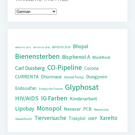
Bhopal
BAYER HV 2019
BAYER HV 2011
BAYER HV 2018
Bienensterben
Bisphenol A
BlackRock
CO-Pipeline
Carl Duisberg
Corona
CURRENTA
Dhünnaue
Duogynon
Donald Trump
Glyphosat
Endosulfan
Fridays for Future
IG Farben
HIV/AIDS
Kinderarbeit
Monopol
Lipobay
Nexavar
PCB
Repression
Tierversuche
Xarelto
Trasylol
UNEP
Steuerflucht