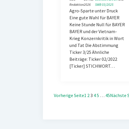
Redaktion
2026
SWB 03/2025
Agro-Sparte unter Druck
Eine gute Wahl für BAYER
Keine Stunde Null für BAYER
BAYER und der Vietnam-
Krieg Konzernkritik in Wort
und Tat Die Abstimmung
Ticker 3/25 Ähnliche
Beiträge: Ticker 02/2022
[Ticker] STICHWORT…
Vorherige Seite
1
2
3
4
5
…
45
Nächste S