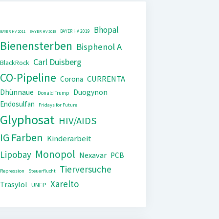
Bhopal
BAYER HV 2019
BAYER HV 2011
BAYER HV 2018
Bienensterben
Bisphenol A
Carl Duisberg
BlackRock
CO-Pipeline
CURRENTA
Corona
Dhünnaue
Duogynon
Donald Trump
Endosulfan
Fridays for Future
Glyphosat
HIV/AIDS
IG Farben
Kinderarbeit
Monopol
Lipobay
Nexavar
PCB
Tierversuche
Repression
Steuerflucht
Xarelto
Trasylol
UNEP