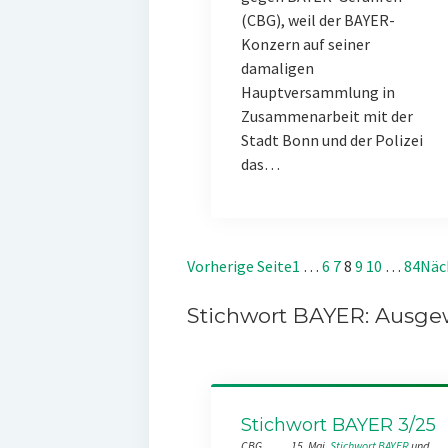
(CBG), weil der BAYER-
Konzern auf seiner
damaligen
Hauptversammlung in
Zusammenarbeit mit der
Stadt Bonn und der Polizei
das…
Vorherige Seite
1
…
6
7
8
9
10
…
84
Näc
Stichwort BAYER: Ausgew
Stichwort BAYER 3/25
CBG
15. Mai
Stichwort BAYER
 und 