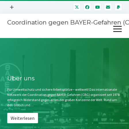
Menü
+
öffnen
Coordination gegen BAYER-Gefahren (
Mitmachen
Menü
Newsletter
öffnen
Presse
Kampagnen
Über uns
BAYER-Hauptversammlungen
Kontakt
Stichwort BAYER
Impressum
Über uns
Jahrestagung
Störfälle
Für Umweltschutz und sichere Arbeitsplätze – weltweit! Das internationale
Netzwerk der Coordination gegen BAYER-Gefahren (CBG) organisiert seit 1978
SPENDEN
erfolgreich Widerstand gegen einen der großen Konzerne der Welt. Rund um
den Globus und…
Weiterlesen