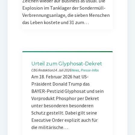
Zeichen wieder auf Business as usual. Die
Explosion im Tanklager der Sondermüll-
Verbrennungsanlage, die sieben Menschen
das Leben kostete und 31 zum…
Urteil zum Glyphosat-Dekret
CBG Redaktion
14. Juli 2026
News
, 
Presse-Infos
Am 18. Februar 2026 hat US-
Präsident Donald Trump das
BAYER-Pestizid Glyphosat und sein
Vorprodukt Phosphor per Dekret
unter besonderen besonderen
Schutz gestellt. Dabei gilt seine
Executive Order explizit auch für
die militärische…