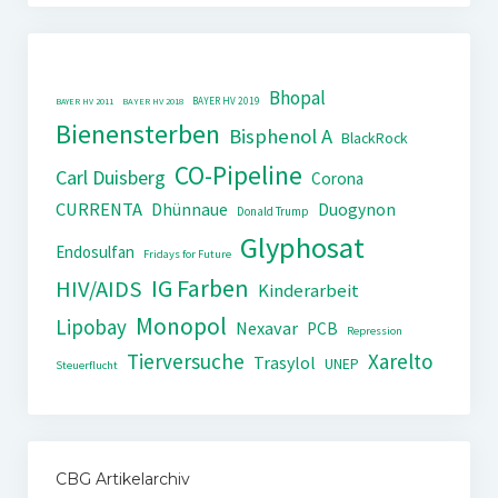
Bhopal
BAYER HV 2019
BAYER HV 2011
BAYER HV 2018
Bienensterben
Bisphenol A
BlackRock
CO-Pipeline
Carl Duisberg
Corona
CURRENTA
Dhünnaue
Duogynon
Donald Trump
Glyphosat
Endosulfan
Fridays for Future
IG Farben
HIV/AIDS
Kinderarbeit
Monopol
Lipobay
Nexavar
PCB
Repression
Tierversuche
Xarelto
Trasylol
UNEP
Steuerflucht
CBG Artikelarchiv