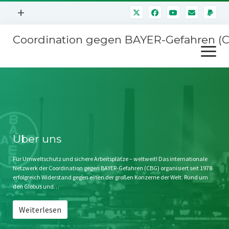
Menü
+
öffnen
Coordination gegen BAYER-Gefahren (
Mitmachen
Menü
Newsletter
öffnen
Presse
Kampagnen
Über uns
BAYER-Hauptversammlungen
Kontakt
Stichwort BAYER
Impressum
Über uns
Jahrestagung
Störfälle
Für Umweltschutz und sichere Arbeitsplätze – weltweit! Das internationale
Netzwerk der Coordination gegen BAYER-Gefahren (CBG) organisiert seit 1978
SPENDEN
erfolgreich Widerstand gegen einen der großen Konzerne der Welt. Rund um
den Globus und…
Weiterlesen