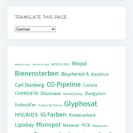
TRANSLATE THIS PAGE:
Bhopal
BAYER HV 2019
BAYER HV 2011
BAYER HV 2018
Bienensterben
Bisphenol A
BlackRock
CO-Pipeline
Carl Duisberg
Corona
CURRENTA
Dhünnaue
Duogynon
Donald Trump
Glyphosat
Endosulfan
Fridays for Future
IG Farben
HIV/AIDS
Kinderarbeit
Monopol
Lipobay
Nexavar
PCB
Repression