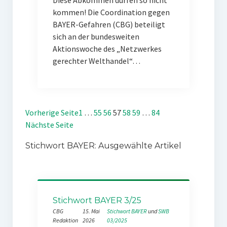
Diese Abkommen dürfen so nicht
kommen! Die Coordination gegen
BAYER-Gefahren (CBG) beteiligt
sich an der bundesweiten
Aktionswoche des „Netzwerkes
gerechter Welthandel“…
Vorherige Seite
1
…
55
56
57
58
59
…
84
Nächste Seite
Stichwort BAYER: Ausgewählte Artikel
Stichwort BAYER 3/25
CBG
15. Mai
Stichwort BAYER
 und 
SWB
Redaktion
2026
03/2025