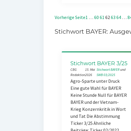
Vorherige Seite
1
…
60
61
62
63
64
…
8
Stichwort BAYER: Ausgew
Stichwort BAYER 3/25
CBG
15. Mai
Stichwort BAYER
 und 
Redaktion
2026
SWB 03/2025
Agro-Sparte unter Druck
Eine gute Wahl für BAYER
Keine Stunde Null für BAYER
BAYER und der Vietnam-
Krieg Konzernkritik in Wort
und Tat Die Abstimmung
Ticker 3/25 Ähnliche
Beiträge: Ticker 02/2022