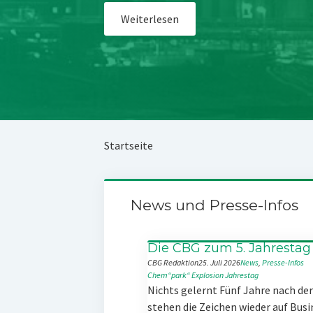
Weiterlesen
Startseite
News und Presse-Infos
Die CBG zum 5. Jahrestag
CBG Redaktion
25. Juli 2026
News
, 
Presse-Infos
Chem“park“
Explosion
Jahrestag
Nichts gelernt Fünf Jahre nach d
stehen die Zeichen wieder auf Busi