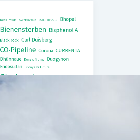
Bhopal
BAYER HV 2019
BAYER HV 2011
BAYER HV 2018
Bienensterben
Bisphenol A
Carl Duisberg
BlackRock
CO-Pipeline
CURRENTA
Corona
Dhünnaue
Duogynon
Donald Trump
Endosulfan
Fridays for Future
Glyphosat
HIV/AIDS
IG Farben
Kinderarbeit
Monopol
Lipobay
Nexavar
PCB
Tierversuche
Repression
Steuerflucht
Xarelto
Trasylol
UNEP