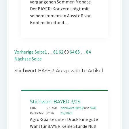
vergangenen Sommer-Monate.
Der BAYER-Konzern trägt mit
seinem immensen Ausstoß von
Kohlendioxid und…
Vorherige Seite
1
…
61
62
63
64
65
…
84
Nächste Seite
Stichwort BAYER: Ausgewählte Artikel
Stichwort BAYER 3/25
CBG
15. Mai
Stichwort BAYER
 und 
SWB
Redaktion
2026
03/2025
Agro-Sparte unter Druck Eine gute
Wahl für BAYER Keine Stunde Null