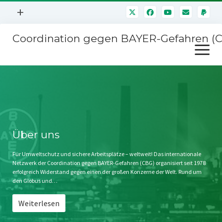
Menü
+
öffnen
Coordination gegen BAYER-Gefahren (
Mitmachen
Menü
Newsletter
öffnen
Presse
Kampagnen
Über uns
BAYER-Hauptversammlungen
Kontakt
Stichwort BAYER
Impressum
Über uns
Jahrestagung
Störfälle
Für Umweltschutz und sichere Arbeitsplätze – weltweit! Das internationale
Netzwerk der Coordination gegen BAYER-Gefahren (CBG) organisiert seit 1978
SPENDEN
erfolgreich Widerstand gegen einen der großen Konzerne der Welt. Rund um
den Globus und…
Weiterlesen