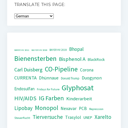
TRANSLATE THIS PAGE:
Bhopal
BAYER HV 2019
BAYER HV 2011
BAYER HV 2018
Bienensterben
Bisphenol A
BlackRock
CO-Pipeline
Carl Duisberg
Corona
CURRENTA
Dhünnaue
Duogynon
Donald Trump
Glyphosat
Endosulfan
Fridays for Future
IG Farben
HIV/AIDS
Kinderarbeit
Monopol
Lipobay
Nexavar
PCB
Repression
Tierversuche
Xarelto
Trasylol
UNEP
Steuerflucht