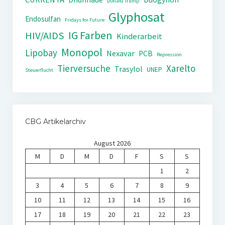
Donald Trump
Glyphosat
Endosulfan
Fridays for Future
IG Farben
HIV/AIDS
Kinderarbeit
Monopol
Lipobay
Nexavar
PCB
Repression
Tierversuche
Xarelto
Trasylol
UNEP
Steuerflucht
CBG Artikelarchiv
August 2026
M
D
M
D
F
S
S
1
2
3
4
5
6
7
8
9
10
11
12
13
14
15
16
17
18
19
20
21
22
23