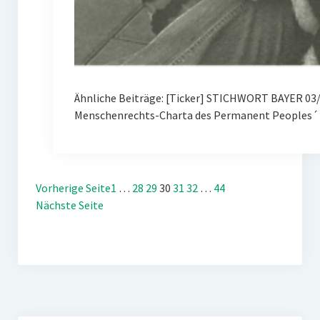
Ähnliche Beiträge: [Ticker] STICHWORT BAYER 03/
Menschenrechts-Charta des Permanent Peoples´ 
Vorherige Seite
1
…
28
29
30
31
32
…
44
Nächste Seite