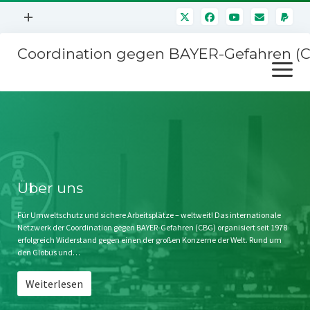
Menü
+
öffnen
Coordination gegen BAYER-Gefahren (
Mitmachen
Menü
Newsletter
öffnen
Presse
Kampagnen
Über uns
BAYER-Hauptversammlungen
Kontakt
Stichwort BAYER
Impressum
Über uns
Jahrestagung
Störfälle
Für Umweltschutz und sichere Arbeitsplätze – weltweit! Das internationale
Netzwerk der Coordination gegen BAYER-Gefahren (CBG) organisiert seit 1978
SPENDEN
erfolgreich Widerstand gegen einen der großen Konzerne der Welt. Rund um
den Globus und…
Weiterlesen