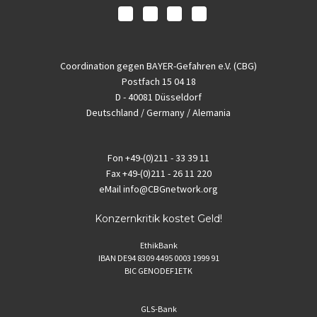
Coordination gegen BAYER-Gefahren e.V. (CBG)
Postfach 15 04 18
D - 40081 Düsseldorf
Deutschland / Germany / Alemania
Fon
+49-(0)211 - 33 39 11
Fax
+49-(0)211 - 26 11 220
eMail
info@CBGnetwork.org
Konzernkritik kostet Geld!
EthikBank
IBAN DE94 8309 4495 0003 1999 91
BIC GENODEF1ETK
GLS-Bank