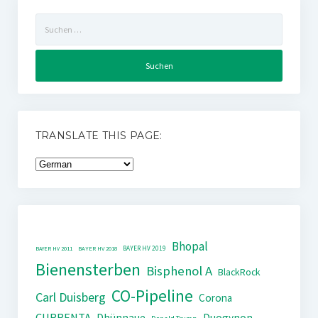
Suchen
nach:
TRANSLATE THIS PAGE:
Bhopal
BAYER HV 2019
BAYER HV 2011
BAYER HV 2018
Bienensterben
Bisphenol A
BlackRock
CO-Pipeline
Carl Duisberg
Corona
CURRENTA
Dhünnaue
Duogynon