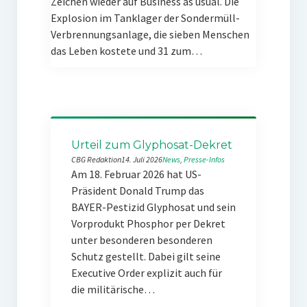
Zeichen wieder auf Business as usual. Die
Explosion im Tanklager der Sondermüll-
Verbrennungsanlage, die sieben Menschen
das Leben kostete und 31 zum…
Urteil zum Glyphosat-Dekret
CBG Redaktion
14. Juli 2026
News
, 
Presse-Infos
Am 18. Februar 2026 hat US-
Präsident Donald Trump das
BAYER-Pestizid Glyphosat und sein
Vorprodukt Phosphor per Dekret
unter besonderen besonderen
Schutz gestellt. Dabei gilt seine
Executive Order explizit auch für
die militärische…