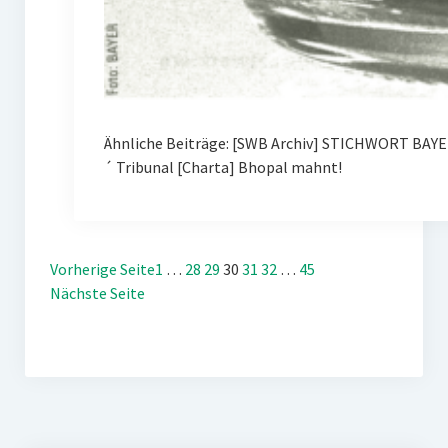
Ähnliche Beiträge: [SWB Archiv] STICHWORT BAYE
´ Tribunal [Charta] Bhopal mahnt!
Vorherige Seite
1
…
28
29
30
31
32
…
45
Nächste Seite