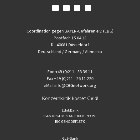
Coordination gegen BAYER-Gefahren e.V. (CBG)
Postfach 15 04 18
D - 40081 Düsseldorf
Deutschland / Germany / Alemania
Fon
+49-(0)211 - 33 39 11
Fax
+49-(0)211 - 26 11 220
eMail
info@CBGnetwork.org
Konzernkritik kostet Geld!
EthikBank
IBAN DE94 8309 4495 0003 1999 91
BIC GENODEF1ETK
GLS-Bank