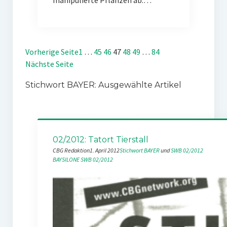
manipulierte Pflanzen ab.…
Vorherige Seite
1
…
45
46
47
48
49
…
84
Nächste Seite
Stichwort BAYER: Ausgewählte Artikel
02/2012: Tatort Tierstall
CBG Redaktion
1. April 2012
Stichwort BAYER
 und 
SWB 02/2012
BAYSILONE
SWB 02/2012