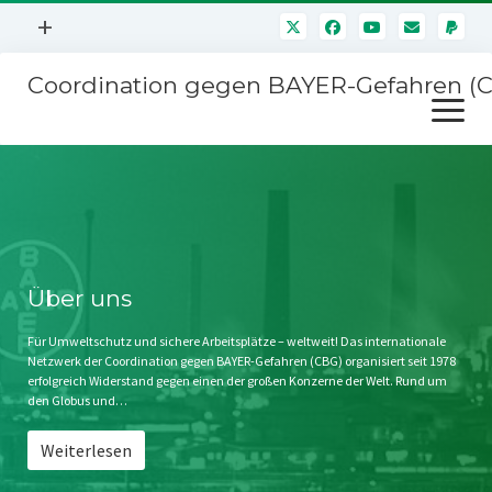
Menü
+
öffnen
Coordination gegen BAYER-Gefahren (
Mitmachen
Menü
Newsletter
öffnen
Presse
Kampagnen
Über uns
BAYER-Hauptversammlungen
Kontakt
Stichwort BAYER
Impressum
Über uns
Jahrestagung
Störfälle
Für Umweltschutz und sichere Arbeitsplätze – weltweit! Das internationale
Netzwerk der Coordination gegen BAYER-Gefahren (CBG) organisiert seit 1978
SPENDEN
erfolgreich Widerstand gegen einen der großen Konzerne der Welt. Rund um
den Globus und…
Weiterlesen