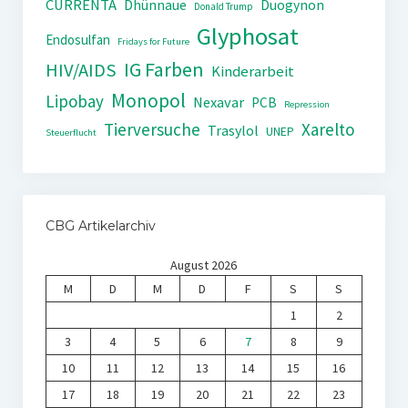
CURRENTA
Dhünnaue
Duogynon
Donald Trump
Glyphosat
Endosulfan
Fridays for Future
IG Farben
HIV/AIDS
Kinderarbeit
Monopol
Lipobay
Nexavar
PCB
Repression
Tierversuche
Xarelto
Trasylol
UNEP
Steuerflucht
CBG Artikelarchiv
August 2026
M
D
M
D
F
S
S
1
2
3
4
5
6
7
8
9
10
11
12
13
14
15
16
17
18
19
20
21
22
23