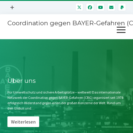
Menü
+
öffnen
Coordination gegen BAYER-Gefahren (
Mitmachen
Menü
Newsletter
öffnen
Presse
Kampagnen
Über uns
BAYER-Hauptversammlungen
Kontakt
Stichwort BAYER
Impressum
Über uns
Jahrestagung
Störfälle
Für Umweltschutz und sichere Arbeitsplätze – weltweit! Das internationale
Netzwerk der Coordination gegen BAYER-Gefahren (CBG) organisiert seit 1978
SPENDEN
erfolgreich Widerstand gegen einen der großen Konzerne der Welt. Rund um
den Globus und…
Weiterlesen