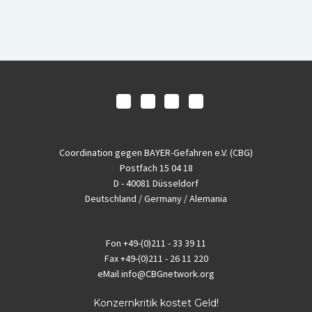
Coordination gegen BAYER-Gefahren e.V. (CBG)
Postfach 15 04 18
D - 40081 Düsseldorf
Deutschland / Germany / Alemania
Fon
+49-(0)211 - 33 39 11
Fax
+49-(0)211 - 26 11 220
eMail
info@CBGnetwork.org
Konzernkritik kostet Geld!