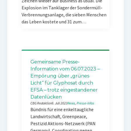
Zeichen wieder auf Business as usual. Die
Explosion im Tanklager der Sondermüll-
Verbrennungsanlage, die sieben Menschen
das Leben kostete und 31 zum…
Gemeinsame Presse-
Information vom 06.07.2023 –
Empörung über „grünes
Licht“ für Glyphosat durch
EFSA – trotz eingestandener
Datenlücken
CBG Redaktion
6. Juli 2023
News
, 
Presse-Infos
Bündnis für eine enkeltaugliche
Landwirtschaft, Greenpeace,
Pestizid Aktions-Netzwerk (PAN
Germany), Coordination gegen