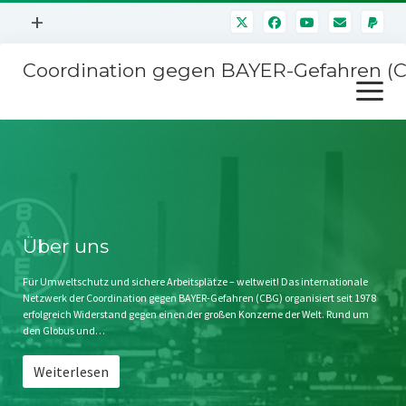
Menü
+
öffnen
Coordination gegen BAYER-Gefahren (
Mitmachen
Menü
Newsletter
öffnen
Presse
Kampagnen
Über uns
BAYER-Hauptversammlungen
Kontakt
Stichwort BAYER
Impressum
Über uns
Jahrestagung
Störfälle
Für Umweltschutz und sichere Arbeitsplätze – weltweit! Das internationale
Netzwerk der Coordination gegen BAYER-Gefahren (CBG) organisiert seit 1978
SPENDEN
erfolgreich Widerstand gegen einen der großen Konzerne der Welt. Rund um
den Globus und…
Weiterlesen