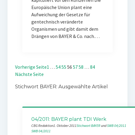
kapituliert vor den Konzernen Die
Europäische Union plant eine
Aufweichung der Gesetze für
gentechnisch veränderte
Organismen und gibt damit dem
Drängen von BAYER & Co. nach.…
Vorherige Seite
1
…
54
55
56
57
58
…
84
Nächste Seite
Stichwort BAYER: Ausgewählte Artikel
04/2011: BAYER plant TDI Werk
CBG Redaktion
1. Oktober 2011
Stichwort BAYER
 und 
SWB 04/2011
SWB 04/2011