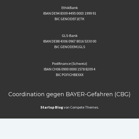
EthikBank
IBAN DE94 8309 4495 0003 1999 91
BIC GENODEF1ETK
GLS-Bank
IBAN DE88 4306 0967 8016 5330 00
BIC GENODEM1GLS
Postfinance (Schweiz)
IBAN CH06 0900 0000 1578 8209 4
BIC POFICHBEXXX
Coordination gegen BAYER-Gefahren (CBG)
Startup Blog
von Compete Themes.