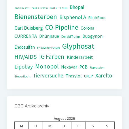
Bhopal
BAYER HV 2019
BAYER HV 2011
BAYER HV 2018
Bienensterben
Bisphenol A
BlackRock
CO-Pipeline
Carl Duisberg
Corona
CURRENTA
Dhünnaue
Duogynon
Donald Trump
Glyphosat
Endosulfan
Fridays for Future
IG Farben
HIV/AIDS
Kinderarbeit
Monopol
Lipobay
Nexavar
PCB
Repression
Tierversuche
Xarelto
Trasylol
UNEP
Steuerflucht
CBG Artikelarchiv
August 2026
M
D
M
D
F
S
S