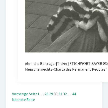
Ähnliche Beiträge: [Ticker] STICHWORT BAYER 03/
Menschenrechts-Charta des Permanent Peoples´ 
Vorherige Seite
1
…
28
29
30
31
32
…
44
Nächste Seite