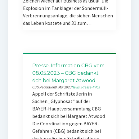
Zeichen wieder auf Business as usual. Die
Explosion im Tanklager der Sondermüll-
Verbrennungsanlage, die sieben Menschen
das Leben kostete und 31 zum…
Presse-Information CBG vom
08.05.2023 – CBG bedankt
sich bei Margaret Atwood
CBG Redaktion
8. Mai 2023
News
, 
Presse-Infos
Appell der Schriftstellerin in
Sachen „Glyphosat“ auf der
BAYER-Hauptversammlung CBG
bedankt sich bei Margaret Atwood
Die Coordination gegen BAYER-
Gefahren (CBG) bedankt sich bei
der kanadischen Schriftstellerin