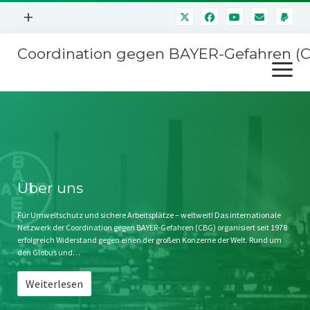
Menü
+
öffnen
Coordination gegen BAYER-Gefahren (
Mitmachen
Menü
Newsletter
öffnen
Presse
Kampagnen
Über uns
BAYER-Hauptversammlungen
Kontakt
Stichwort BAYER
Impressum
Über uns
Jahrestagung
Störfälle
Für Umweltschutz und sichere Arbeitsplätze – weltweit! Das internationale
Netzwerk der Coordination gegen BAYER-Gefahren (CBG) organisiert seit 1978
SPENDEN
erfolgreich Widerstand gegen einen der großen Konzerne der Welt. Rund um
den Globus und…
Weiterlesen