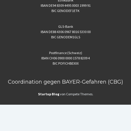
EthikBank
IBAN DE94 8309 4495 0003 1999 91
BIC GENODEF1ETK
GLS-Bank
IBAN DE88 4306 0967 8016 5330 00
BIC GENODEM1GLS
Postfinance (Schweiz)
IBAN CH06 0900 0000 1578 8209 4
BIC POFICHBEXXX
Coordination gegen BAYER-Gefahren (CBG)
Startup Blog
von Compete Themes.