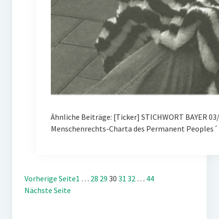
Ähnliche Beiträge: [Ticker] STICHWORT BAYER 03/
Menschenrechts-Charta des Permanent Peoples´ 
Vorherige Seite
1
…
28
29
30
31
32
…
44
Nächste Seite