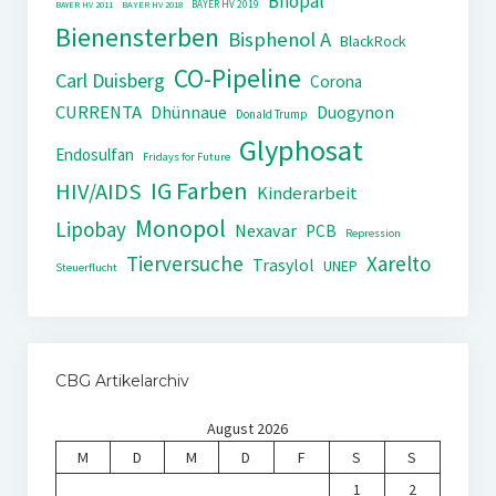
Bhopal
BAYER HV 2019
BAYER HV 2011
BAYER HV 2018
Bienensterben
Bisphenol A
BlackRock
CO-Pipeline
Carl Duisberg
Corona
CURRENTA
Dhünnaue
Duogynon
Donald Trump
Glyphosat
Endosulfan
Fridays for Future
IG Farben
HIV/AIDS
Kinderarbeit
Monopol
Lipobay
Nexavar
PCB
Repression
Tierversuche
Xarelto
Trasylol
UNEP
Steuerflucht
CBG Artikelarchiv
August 2026
M
D
M
D
F
S
S
1
2