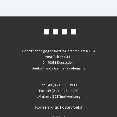
Coordination gegen BAYER-Gefahren e.V. (CBG)
Postfach 15 04 18
D - 40081 Düsseldorf
Deutschland / Germany / Alemania
Fon
+49-(0)211 - 33 39 11
Fax
+49-(0)211 - 26 11 220
eMail
info@CBGnetwork.org
Konzernkritik kostet Geld!