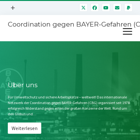
Menü
+
öffnen
Coordination gegen BAYER-Gefahren (
Mitmachen
Menü
Newsletter
öffnen
Presse
Kampagnen
Über uns
BAYER-Hauptversammlungen
Kontakt
Stichwort BAYER
Impressum
Über uns
Jahrestagung
Störfälle
Für Umweltschutz und sichere Arbeitsplätze – weltweit! Das internationale
Netzwerk der Coordination gegen BAYER-Gefahren (CBG) organisiert seit 1978
SPENDEN
erfolgreich Widerstand gegen einen der großen Konzerne der Welt. Rund um
den Globus und…
Weiterlesen