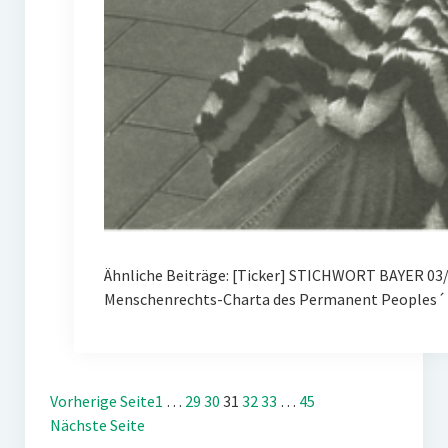
Ähnliche Beiträge: [Ticker] STICHWORT BAYER 03/
Menschenrechts-Charta des Permanent Peoples´ 
Vorherige Seite
1
…
29
30
31
32
33
…
45
Nächste Seite