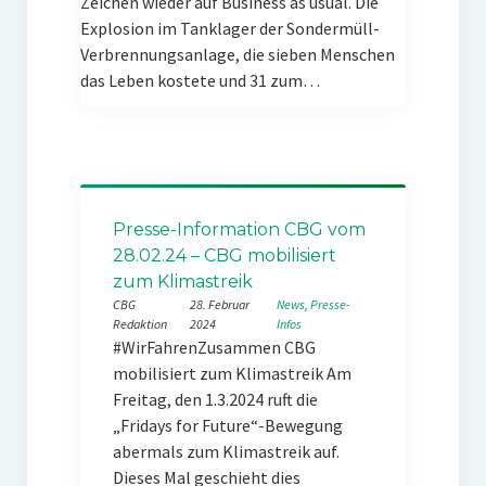
Zeichen wieder auf Business as usual. Die
Explosion im Tanklager der Sondermüll-
Verbrennungsanlage, die sieben Menschen
das Leben kostete und 31 zum…
Presse-Information CBG vom
28.02.24 – CBG mobilisiert
zum Klimastreik
CBG
28. Februar
News
, 
Presse-
Redaktion
2024
Infos
#WirFahrenZusammen CBG
mobilisiert zum Klimastreik Am
Freitag, den 1.3.2024 ruft die
„Fridays for Future“-Bewegung
abermals zum Klimastreik auf.
Dieses Mal geschieht dies