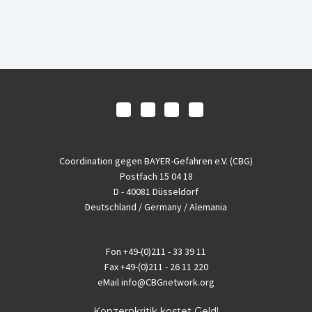
Coordination gegen BAYER-Gefahren e.V. (CBG)
Postfach 15 04 18
D - 40081 Düsseldorf
Deutschland / Germany / Alemania
Fon
+49-(0)211 - 33 39 11
Fax
+49-(0)211 - 26 11 220
eMail
info@CBGnetwork.org
Konzernkritik kostet Geld!