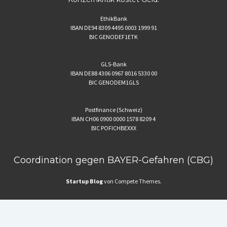
EthikBank
IBAN DE94 8309 4495 0003 1999 91
BIC GENODEF1ETK
GLS-Bank
IBAN DE88 4306 0967 8016 5330 00
BIC GENODEM1GLS
Postfinance (Schweiz)
IBAN CH06 0900 0000 1578 8209 4
BIC POFICHBEXXX
Coordination gegen BAYER-Gefahren (CBG)
Startup Blog
von Compete Themes.