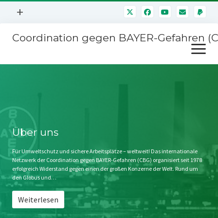
Menü
+
öffnen
Coordination gegen BAYER-Gefahren (
Mitmachen
Menü
Newsletter
öffnen
Presse
Kampagnen
Über uns
BAYER-Hauptversammlungen
Kontakt
Stichwort BAYER
Impressum
Über uns
Jahrestagung
Störfälle
Für Umweltschutz und sichere Arbeitsplätze – weltweit! Das internationale
Netzwerk der Coordination gegen BAYER-Gefahren (CBG) organisiert seit 1978
SPENDEN
erfolgreich Widerstand gegen einen der großen Konzerne der Welt. Rund um
den Globus und…
Weiterlesen