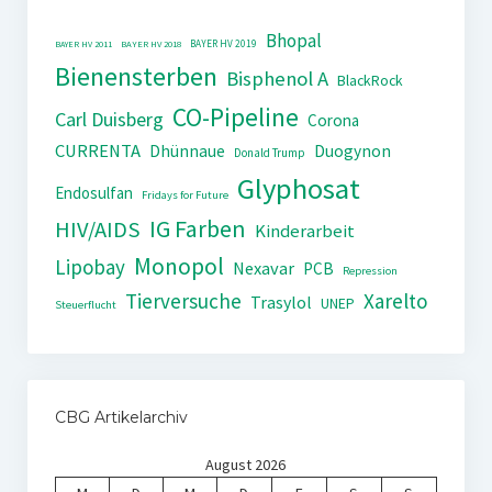
Bhopal
BAYER HV 2019
BAYER HV 2011
BAYER HV 2018
Bienensterben
Bisphenol A
BlackRock
CO-Pipeline
Carl Duisberg
Corona
CURRENTA
Dhünnaue
Duogynon
Donald Trump
Glyphosat
Endosulfan
Fridays for Future
IG Farben
HIV/AIDS
Kinderarbeit
Monopol
Lipobay
Nexavar
PCB
Repression
Tierversuche
Xarelto
Trasylol
UNEP
Steuerflucht
CBG Artikelarchiv
August 2026