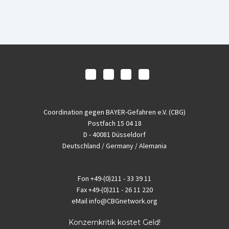
Coordination gegen BAYER-Gefahren e.V. (CBG)
Postfach 15 04 18
D - 40081 Düsseldorf
Deutschland / Germany / Alemania
Fon
+49-(0)211 - 33 39 11
Fax
+49-(0)211 - 26 11 220
eMail
info@CBGnetwork.org
Konzernkritik kostet Geld!