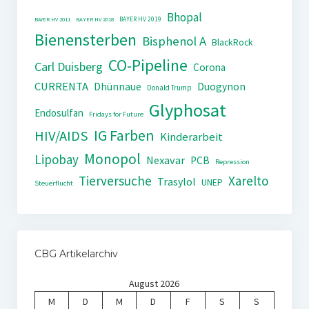
Bhopal
BAYER HV 2019
BAYER HV 2011
BAYER HV 2018
Bienensterben
Bisphenol A
BlackRock
CO-Pipeline
Carl Duisberg
Corona
CURRENTA
Dhünnaue
Duogynon
Donald Trump
Glyphosat
Endosulfan
Fridays for Future
IG Farben
HIV/AIDS
Kinderarbeit
Monopol
Lipobay
Nexavar
PCB
Repression
Tierversuche
Xarelto
Trasylol
UNEP
Steuerflucht
CBG Artikelarchiv
August 2026
M
D
M
D
F
S
S