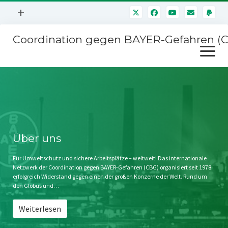
Menü
+
öffnen
Coordination gegen BAYER-Gefahren (
Mitmachen
Menü
Newsletter
öffnen
Presse
Kampagnen
Über uns
BAYER-Hauptversammlungen
Kontakt
Stichwort BAYER
Impressum
Über uns
Jahrestagung
Störfälle
Für Umweltschutz und sichere Arbeitsplätze – weltweit! Das internationale
Netzwerk der Coordination gegen BAYER-Gefahren (CBG) organisiert seit 1978
SPENDEN
erfolgreich Widerstand gegen einen der großen Konzerne der Welt. Rund um
den Globus und…
Weiterlesen