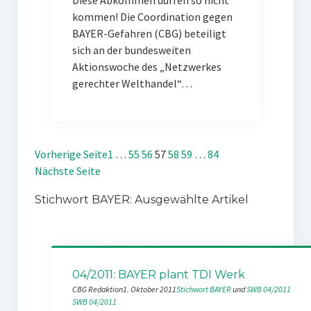
Diese Abkommen dürfen so nicht
kommen! Die Coordination gegen
BAYER-Gefahren (CBG) beteiligt
sich an der bundesweiten
Aktionswoche des „Netzwerkes
gerechter Welthandel“…
Vorherige Seite
1
…
55
56
57
58
59
…
84
Nächste Seite
Stichwort BAYER: Ausgewählte Artikel
04/2011: BAYER plant TDI Werk
CBG Redaktion
1. Oktober 2011
Stichwort BAYER
 und 
SWB 04/2011
SWB 04/2011