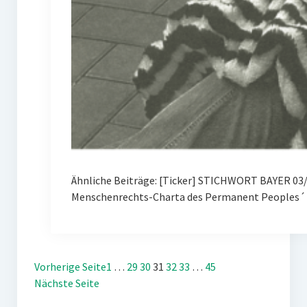
Ähnliche Beiträge: [Ticker] STICHWORT BAYER 03/
Menschenrechts-Charta des Permanent Peoples´ 
Vorherige Seite
1
…
29
30
31
32
33
…
45
Nächste Seite