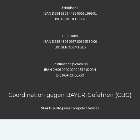
EthikBank
IBAN DE94 8309 4495 0003 1999 91
BIC GENODEF1ETK
GLS-Bank
IBAN DE88 4306 0967 8016 5330 00
BIC GENODEM1GLS
Postfinance (Schweiz)
IBAN CH06 0900 0000 1578 8209 4
BIC POFICHBEXXX
Coordination gegen BAYER-Gefahren (CBG)
Startup Blog
von Compete Themes.