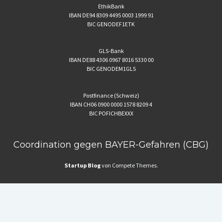
EthikBank
IBAN DE94 8309 4495 0003 1999 91
BIC GENODEF1ETK
GLS-Bank
IBAN DE88 4306 0967 8016 5330 00
BIC GENODEM1GLS
Postfinance (Schweiz)
IBAN CH06 0900 0000 1578 8209 4
BIC POFICHBEXXX
Coordination gegen BAYER-Gefahren (CBG)
Startup Blog
von Compete Themes.