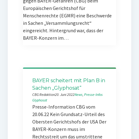
gegen BAYER-Gefahren (CBG) beim
Europäischen Gerichtshof für
Menschenrechte (EGMR) eine Beschwerde
in Sachen „Versammlungsrecht“
eingereicht. Hintergrund war, dass der
BAYER-Konzern im…
BAYER scheitert mit Plan B in
Sachen „Glyphosat“
CBG Redaktion
20. Juni 2022
News
, 
Presse-Infos
Glyphosat
Presse-Information CBG vom
20.06.22 Kein Grundsatz-Urteil des
Obersten Gerichtshofs der USA Der
BAYER-Konzern muss im
Rechtsstreit um das umstrittene