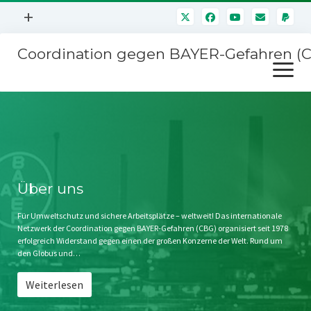
Menü
+
öffnen
Coordination gegen BAYER-Gefahren (
Mitmachen
Menü
Newsletter
öffnen
Presse
Kampagnen
Über uns
BAYER-Hauptversammlungen
Kontakt
Stichwort BAYER
Impressum
Über uns
Jahrestagung
Störfälle
Für Umweltschutz und sichere Arbeitsplätze – weltweit! Das internationale
Netzwerk der Coordination gegen BAYER-Gefahren (CBG) organisiert seit 1978
SPENDEN
erfolgreich Widerstand gegen einen der großen Konzerne der Welt. Rund um
den Globus und…
Weiterlesen