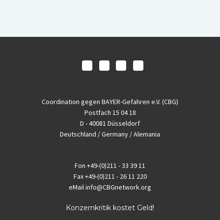
Coordination gegen BAYER-Gefahren e.V. (CBG)
Postfach 15 04 18
D - 40081 Düsseldorf
Deutschland / Germany / Alemania
Fon
+49-(0)211 - 33 39 11
Fax
+49-(0)211 - 26 11 220
eMail
info@CBGnetwork.org
Konzernkritik kostet Geld!