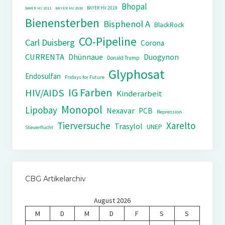
Bhopal
BAYER HV 2019
BAYER HV 2011
BAYER HV 2018
Bienensterben
Bisphenol A
BlackRock
CO-Pipeline
Carl Duisberg
Corona
CURRENTA
Dhünnaue
Duogynon
Donald Trump
Glyphosat
Endosulfan
Fridays for Future
IG Farben
HIV/AIDS
Kinderarbeit
Monopol
Lipobay
Nexavar
PCB
Repression
Tierversuche
Xarelto
Trasylol
UNEP
Steuerflucht
CBG Artikelarchiv
August 2026
M
D
M
D
F
S
S