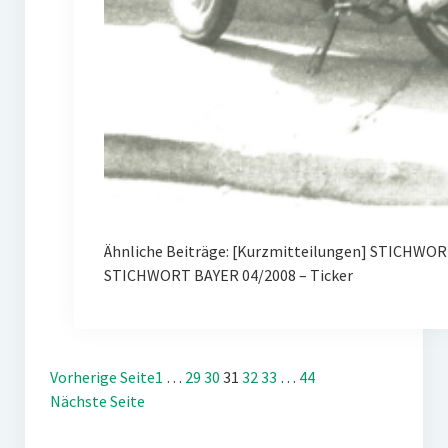
Ähnliche Beiträge: [Kurzmitteilungen] STICHWORT
STICHWORT BAYER 04/2008 – Ticker
Vorherige Seite
1
…
29
30
31
32
33
…
44
Nächste Seite