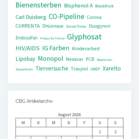
Bienensterben
Bisphenol A
BlackRock
CO-Pipeline
Carl Duisberg
Corona
CURRENTA
Dhünnaue
Duogynon
Donald Trump
Glyphosat
Endosulfan
Fridays for Future
IG Farben
HIV/AIDS
Kinderarbeit
Monopol
Lipobay
Nexavar
PCB
Repression
Tierversuche
Xarelto
Trasylol
UNEP
Steuerflucht
CBG Artikelarchiv
August 2026
M
D
M
D
F
S
S
1
2