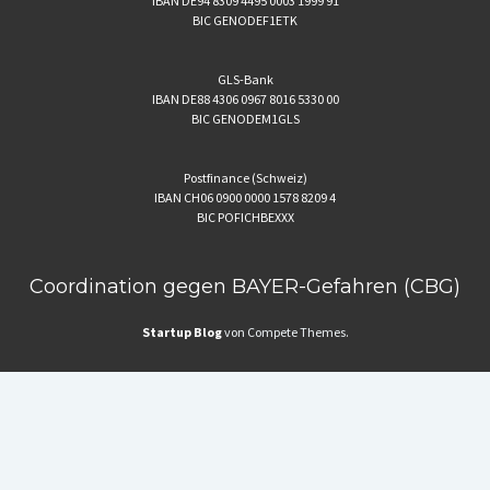
IBAN DE94 8309 4495 0003 1999 91
BIC GENODEF1ETK
GLS-Bank
IBAN DE88 4306 0967 8016 5330 00
BIC GENODEM1GLS
Postfinance (Schweiz)
IBAN CH06 0900 0000 1578 8209 4
BIC POFICHBEXXX
Coordination gegen BAYER-Gefahren (CBG)
Startup Blog
von Compete Themes.