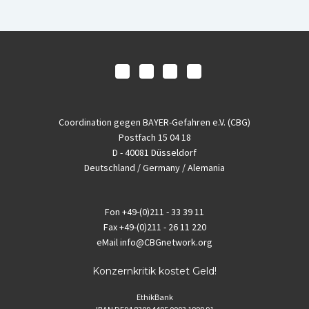
Coordination gegen BAYER-Gefahren e.V. (CBG)
Postfach 15 04 18
D - 40081 Düsseldorf
Deutschland / Germany / Alemania
Fon
+49-(0)211 - 33 39 11
Fax
+49-(0)211 - 26 11 220
eMail
info@CBGnetwork.org
Konzernkritik kostet Geld!
EthikBank