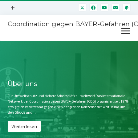
Menü
+
öffnen
Coordination gegen BAYER-Gefahren (
Mitmachen
Menü
Newsletter
öffnen
Presse
Kampagnen
Über uns
BAYER-Hauptversammlungen
Kontakt
Stichwort BAYER
Impressum
Über uns
Jahrestagung
Störfälle
Für Umweltschutz und sichere Arbeitsplätze – weltweit! Das internationale
Netzwerk der Coordination gegen BAYER-Gefahren (CBG) organisiert seit 1978
SPENDEN
erfolgreich Widerstand gegen einen der großen Konzerne der Welt. Rund um
den Globus und…
Weiterlesen