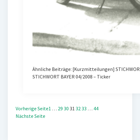
Ähnliche Beiträge: [Kurzmitteilungen] STICHWORT
STICHWORT BAYER 04/2008 – Ticker
Vorherige Seite
1
…
29
30
31
32
33
…
44
Nächste Seite