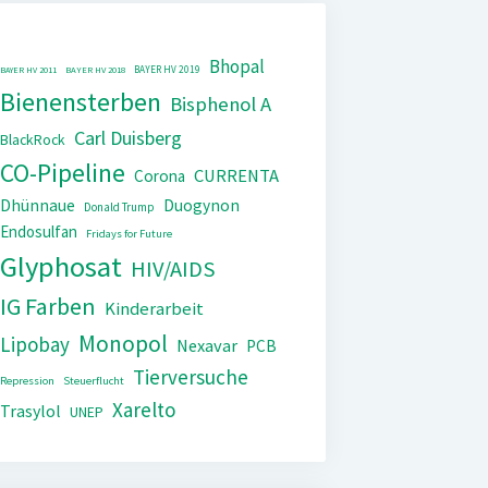
Bhopal
BAYER HV 2019
BAYER HV 2011
BAYER HV 2018
Bienensterben
Bisphenol A
Carl Duisberg
BlackRock
CO-Pipeline
CURRENTA
Corona
Dhünnaue
Duogynon
Donald Trump
Endosulfan
Fridays for Future
Glyphosat
HIV/AIDS
IG Farben
Kinderarbeit
Monopol
Lipobay
Nexavar
PCB
Tierversuche
Repression
Steuerflucht
Xarelto
Trasylol
UNEP