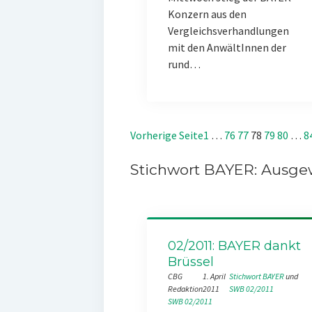
Konzern aus den
Vergleichsverhandlungen
mit den AnwältInnen der
rund…
Vorherige Seite
1
…
76
77
78
79
80
…
8
Stichwort BAYER: Ausgew
02/2011: BAYER dankt
Brüssel
CBG
1. April
Stichwort BAYER
 und 
Redaktion
2011
SWB 02/2011
SWB 02/2011