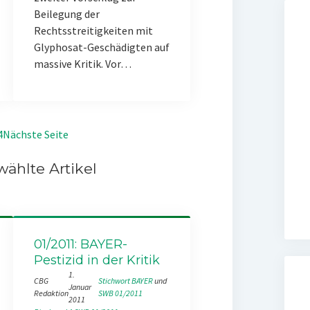
Beilegung der
Rechtsstreitigkeiten mit
Glyphosat-Geschädigten auf
massive Kritik. Vor…
4
Nächste Seite
ählte Artikel
01/2011: BAYER-
Pestizid in der Kritik
1.
CBG
Stichwort BAYER
 und 
Januar
Redaktion
SWB 01/2011
2011