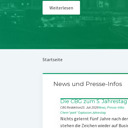
Weiterlesen
Startseite
News und Presse-Infos
Die CBG zum 5. Jahrestag
CBG Redaktion
25. Juli 2026
News
, 
Presse-Infos
Chem“park“
Explosion
Jahrestag
Nichts gelernt Fünf Jahre nach d
stehen die Zeichen wieder auf Busi