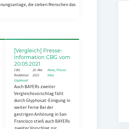
nungsanlage, die sieben Menschen das
[Vergleich] Presse-
Information CBG vom
20.05.2021
CBG
20. Mai
News
, 
Presse-
Redaktion
2021
Infos
Glyphosat
Auch BAYERs zweiter
Vergleichsvorschlag fällt
durch Glyphosat-Einigung in
weiter Ferne Bei der
gestrigen Anhörung in San
Francisco stieß auch BAYERs
zweiter Vorschlag zur