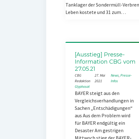
Tanklager der Sondermüll-Verbren
Leben kostete und 31 zum…
[Ausstieg] Presse-
Information CBG vom
27.05.21
CBG
27. Mai
News
, 
Presse-
Redaktion
2021
Infos
Glyphosat
BAYER steigt aus den
Vergleichsverhandlungen in
Sachen „Entschädigungen“
aus Aus dem Problem wird
für BAYER endgültig ein
Desaster Am gestrigen
Mittwoch stieg der BAYER-