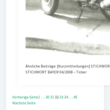
Ähnliche Beiträge: [Kurzmitteilungen] STICHWORT
STICHWORT BAYER 04/2008 – Ticker
Vorherige Seite
1
…
30
31
32
33
34
…
45
Nächste Seite