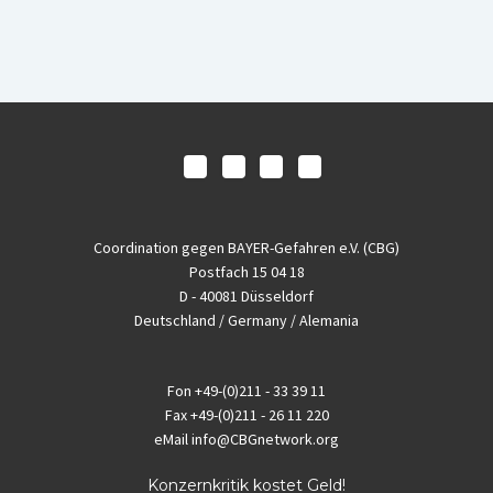
Coordination gegen BAYER-Gefahren e.V. (CBG)
Postfach 15 04 18
D - 40081 Düsseldorf
Deutschland / Germany / Alemania
Fon
+49-(0)211 - 33 39 11
Fax
+49-(0)211 - 26 11 220
eMail
info@CBGnetwork.org
Konzernkritik kostet Geld!