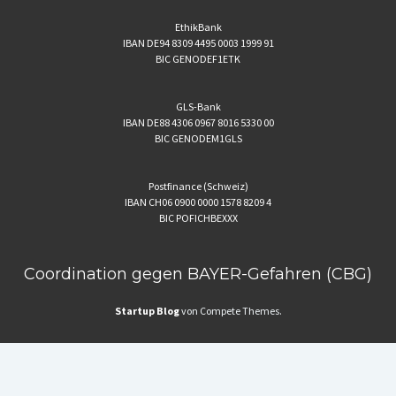
EthikBank
IBAN DE94 8309 4495 0003 1999 91
BIC GENODEF1ETK
GLS-Bank
IBAN DE88 4306 0967 8016 5330 00
BIC GENODEM1GLS
Postfinance (Schweiz)
IBAN CH06 0900 0000 1578 8209 4
BIC POFICHBEXXX
Coordination gegen BAYER-Gefahren (CBG)
Startup Blog
von Compete Themes.