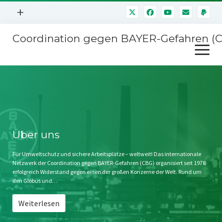
Menü
+
öffnen
Coordination gegen BAYER-Gefahren (
Mitmachen
Menü
Newsletter
öffnen
Presse
Kampagnen
Über uns
BAYER-Hauptversammlungen
Kontakt
Stichwort BAYER
Impressum
Über uns
Jahrestagung
Störfälle
Für Umweltschutz und sichere Arbeitsplätze – weltweit! Das internationale
Netzwerk der Coordination gegen BAYER-Gefahren (CBG) organisiert seit 1978
SPENDEN
erfolgreich Widerstand gegen einen der großen Konzerne der Welt. Rund um
den Globus und…
Weiterlesen