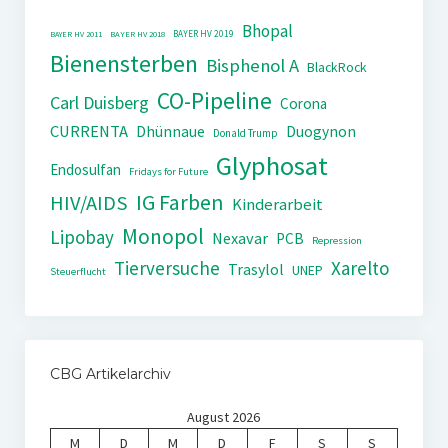
Bhopal
BAYER HV 2019
BAYER HV 2011
BAYER HV 2018
Bienensterben
Bisphenol A
BlackRock
CO-Pipeline
Carl Duisberg
Corona
CURRENTA
Dhünnaue
Duogynon
Donald Trump
Glyphosat
Endosulfan
Fridays for Future
IG Farben
HIV/AIDS
Kinderarbeit
Monopol
Lipobay
Nexavar
PCB
Repression
Tierversuche
Xarelto
Trasylol
UNEP
Steuerflucht
CBG Artikelarchiv
August 2026
M
D
M
D
F
S
S