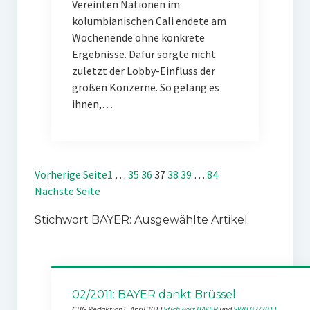
Vereinten Nationen im
kolumbianischen Cali endete am
Wochenende ohne konkrete
Ergebnisse. Dafür sorgte nicht
zuletzt der Lobby-Einfluss der
großen Konzerne. So gelang es
ihnen,…
Vorherige Seite
1
…
35
36
37
38
39
…
84
Nächste Seite
Stichwort BAYER: Ausgewählte Artikel
02/2011: BAYER dankt Brüssel
CBG Redaktion
1. April 2011
Stichwort BAYER
 und 
SWB 02/2011