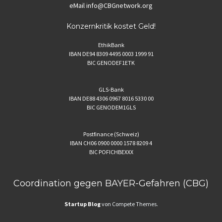
eMail
info@CBGnetwork.org
Konzernkritik kostet Geld!
EthikBank
IBAN DE94 8309 4495 0003 1999 91
BIC GENODEF1ETK
GLS-Bank
IBAN DE88 4306 0967 8016 5330 00
BIC GENODEM1GLS
Postfinance (Schweiz)
IBAN CH06 0900 0000 1578 8209 4
BIC POFICHBEXXX
Coordination gegen BAYER-Gefahren (CBG)
Startup Blog
von Compete Themes.