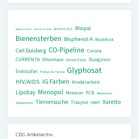
Bhopal
BAYER HV 2019
BAYER HV 2011
BAYER HV 2018
Bienensterben
Bisphenol A
BlackRock
CO-Pipeline
Carl Duisberg
Corona
CURRENTA
Dhünnaue
Duogynon
Donald Trump
Glyphosat
Endosulfan
Fridays for Future
IG Farben
HIV/AIDS
Kinderarbeit
Monopol
Lipobay
Nexavar
PCB
Repression
Tierversuche
Xarelto
Trasylol
UNEP
Steuerflucht
CBG Artikelarchiv