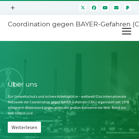
Menü
+
öffnen
Coordination gegen BAYER-Gefahren (
Mitmachen
Menü
Newsletter
öffnen
Presse
Kampagnen
Über uns
BAYER-Hauptversammlungen
Kontakt
Stichwort BAYER
Impressum
Über uns
Jahrestagung
Störfälle
Für Umweltschutz und sichere Arbeitsplätze – weltweit! Das internationale
Netzwerk der Coordination gegen BAYER-Gefahren (CBG) organisiert seit 1978
SPENDEN
erfolgreich Widerstand gegen einen der großen Konzerne der Welt. Rund um
den Globus und…
Weiterlesen