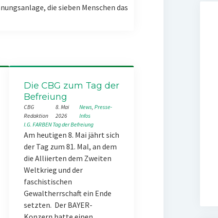
nungsanlage, die sieben Menschen das
Die CBG zum Tag der
Befreiung
CBG
8. Mai
News
, 
Presse-
Redaktion
2026
Infos
I.G. FARBEN
Tag der Befreiung
Am heutigen 8. Mai jährt sich
der Tag zum 81. Mal, an dem
die Alliierten dem Zweiten
Weltkrieg und der
faschistischen
Gewaltherrschaft ein Ende
setzten. Der BAYER-
Konzern hatte einen