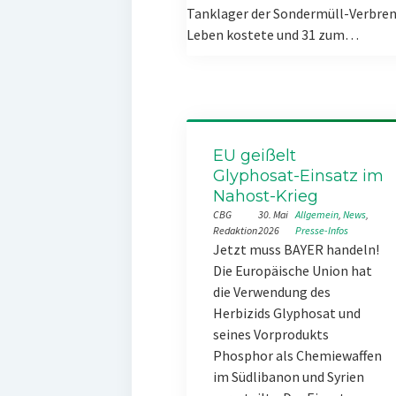
Tanklager der Sondermüll-Verbren
Leben kostete und 31 zum…
EU geißelt
Glyphosat-Einsatz im
Nahost-Krieg
CBG
30. Mai
Allgemein
, 
News
, 
Redaktion
2026
Presse-Infos
Jetzt muss BAYER handeln!
Die Europäische Union hat
die Verwendung des
Herbizids Glyphosat und
seines Vorprodukts
Phosphor als Chemiewaffen
im Südlibanon und Syrien