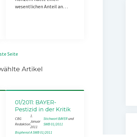
wesentlichen Anteil an…
ste Seite
ählte Artikel
01/2011: BAYER-
Pestizid in der Kritik
1.
CBG
Stichwort BAYER
 und 
Januar
Redaktion
SWB 01/2011
2011
Bisphenol A
SWB 01/2011