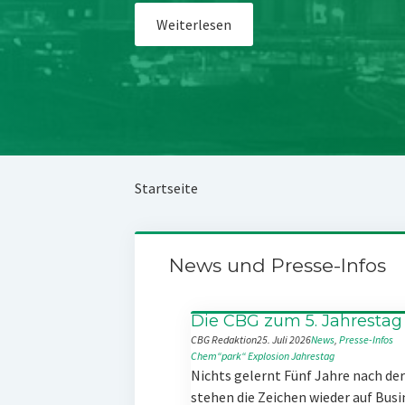
Weiterlesen
Startseite
News und Presse-Infos
Die CBG zum 5. Jahrestag
CBG Redaktion
25. Juli 2026
News
, 
Presse-Infos
Chem“park“
Explosion
Jahrestag
Nichts gelernt Fünf Jahre nach d
stehen die Zeichen wieder auf Busi