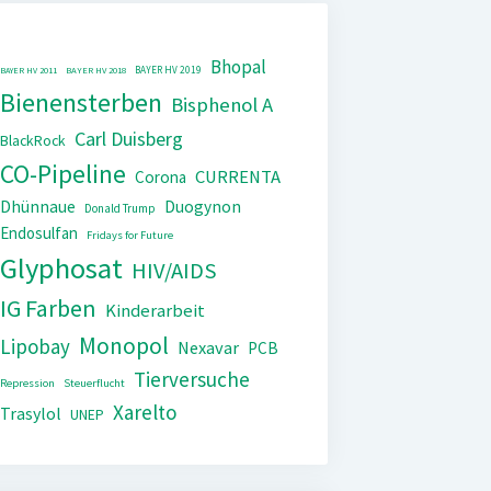
Bhopal
BAYER HV 2019
BAYER HV 2011
BAYER HV 2018
Bienensterben
Bisphenol A
Carl Duisberg
BlackRock
CO-Pipeline
CURRENTA
Corona
Dhünnaue
Duogynon
Donald Trump
Endosulfan
Fridays for Future
Glyphosat
HIV/AIDS
IG Farben
Kinderarbeit
Monopol
Lipobay
Nexavar
PCB
Tierversuche
Repression
Steuerflucht
Xarelto
Trasylol
UNEP