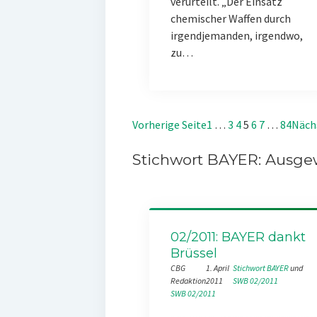
verurteilt. „Der Einsatz
chemischer Waffen durch
irgendjemanden, irgendwo,
zu…
Vorherige Seite
1
…
3
4
5
6
7
…
84
Näch
Stichwort BAYER: Ausgew
02/2011: BAYER dankt
Brüssel
CBG
1. April
Stichwort BAYER
 und 
Redaktion
2011
SWB 02/2011
SWB 02/2011