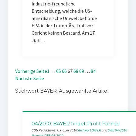
industrie-freundliche
Entscheidung, welche die US-
amerikanische Umweltbehörde
EPA in der Trump-Ära traf, vor
Gericht keinen Bestand. Am 17.
Juni…
Vorherige Seite
1
…
65
66
67
68
69
…
84
Nächste Seite
Stichwort BAYER: Ausgewählte Artikel
04/2010: BAYER findet Profit Formel
CBG Redaktion
1. Oktober 2010
Stichwort BAYER
 und 
SWB 04/2010
Nexavar
SWB 04/2010