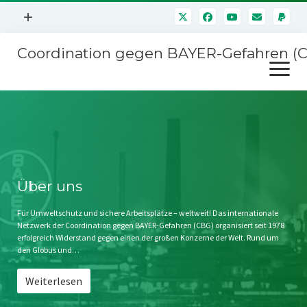
Menü
+
öffnen
Coordination gegen BAYER-Gefahren (
Mitmachen
Menü
Newsletter
öffnen
Presse
Kampagnen
Über uns
BAYER-Hauptversammlungen
Kontakt
Stichwort BAYER
Impressum
Über uns
Jahrestagung
Störfälle
Für Umweltschutz und sichere Arbeitsplätze – weltweit! Das internationale
Netzwerk der Coordination gegen BAYER-Gefahren (CBG) organisiert seit 1978
SPENDEN
erfolgreich Widerstand gegen einen der großen Konzerne der Welt. Rund um
den Globus und…
Weiterlesen