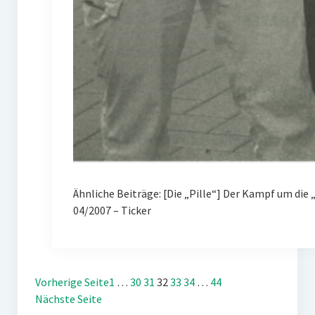
Ähnliche Beiträge: [Die „Pille“] Der Kampf um d
04/2007 – Ticker
Vorherige Seite
1
…
30
31
32
33
34
…
44
Nächste Seite