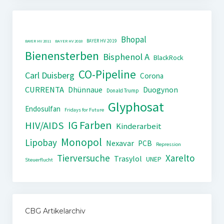
Bhopal
BAYER HV 2019
BAYER HV 2011
BAYER HV 2018
Bienensterben
Bisphenol A
BlackRock
CO-Pipeline
Carl Duisberg
Corona
CURRENTA
Dhünnaue
Duogynon
Donald Trump
Glyphosat
Endosulfan
Fridays for Future
IG Farben
HIV/AIDS
Kinderarbeit
Monopol
Lipobay
Nexavar
PCB
Repression
Tierversuche
Xarelto
Trasylol
UNEP
Steuerflucht
CBG Artikelarchiv