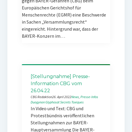
gegen BAYER-Gefahren (CBG) beim
Europäischen Gerichtshof für
Menschenrechte (EGMR) eine Beschwerde
in Sachen „Versammlungsrecht“
eingereicht. Hintergrund war, dass der
BAYER-Konzern im…
[Stellungnahme] Presse-
Information CBG vom
26.04.22
CBG Redaktion
26. April 2022
News
, 
Presse-Infos
Duogynon
Glyphosat
Secrets Toxiques
In Video und Text: CBG und
Protestbündnis veröffentlichen
Stellungnahmen zur BAYER-
Hauptversammlung Die BAYER-