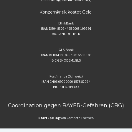
Konzernkritik kostet Geld!
EthikBank
IBAN DE94 8309 4495 0003 1999 91
BIC GENODEF1ETK
GLS-Bank
IBAN DE88 4306 0967 8016 5330 00
BIC GENODEM1GLS
Postfinance (Schweiz)
IBAN CH06 0900 0000 1578 8209 4
BIC POFICHBEXXX
Coordination gegen BAYER-Gefahren (CBG)
Startup Blog
von Compete Themes.