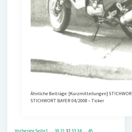
Ähnliche Beiträge: [Kurzmitteilungen] STICHWORT
STICHWORT BAYER 04/2008 – Ticker
Vorherige Seite
1
…
30
31
32
33
34
…
45