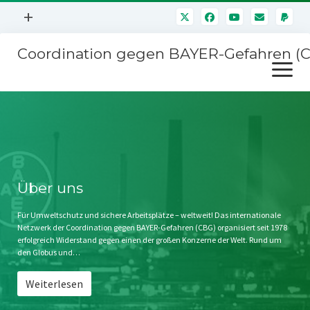
Menü
+
öffnen
Coordination gegen BAYER-Gefahren (
Mitmachen
Menü
Newsletter
öffnen
Presse
Kampagnen
Über uns
BAYER-Hauptversammlungen
Kontakt
Stichwort BAYER
Impressum
Über uns
Jahrestagung
Störfälle
Für Umweltschutz und sichere Arbeitsplätze – weltweit! Das internationale
Netzwerk der Coordination gegen BAYER-Gefahren (CBG) organisiert seit 1978
SPENDEN
erfolgreich Widerstand gegen einen der großen Konzerne der Welt. Rund um
den Globus und…
Weiterlesen