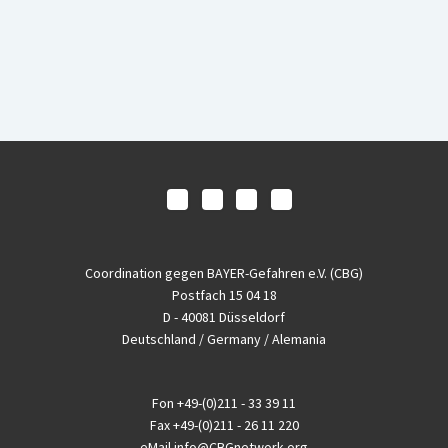
Coordination gegen BAYER-Gefahren e.V. (CBG)
Postfach 15 04 18
D - 40081 Düsseldorf
Deutschland / Germany / Alemania
Fon
+49-(0)211 - 33 39 11
Fax
+49-(0)211 - 26 11 220
eMail
info@CBGnetwork.org