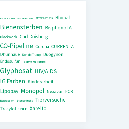
Bhopal
BAYER HV 2019
BAYER HV 2011
BAYER HV 2018
Bienensterben
Bisphenol A
Carl Duisberg
BlackRock
CO-Pipeline
CURRENTA
Corona
Dhünnaue
Duogynon
Donald Trump
Endosulfan
Fridays for Future
Glyphosat
HIV/AIDS
IG Farben
Kinderarbeit
Monopol
Lipobay
Nexavar
PCB
Tierversuche
Repression
Steuerflucht
Xarelto
Trasylol
UNEP