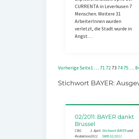
CURRENTA in Leverkusen 7
Menschen. Weitere 31
ArbeiterInnen wurden
verletzt, die Stadt wurde in
Angst…
Vorherige Seite
1
…
71
72
73
74
75
…
8
Stichwort BAYER: Ausgew
02/2011: BAYER dankt
Brüssel
CBG
1. April
Stichwort BAYER
 und 
Redaktion
2011
SWB 02/2011