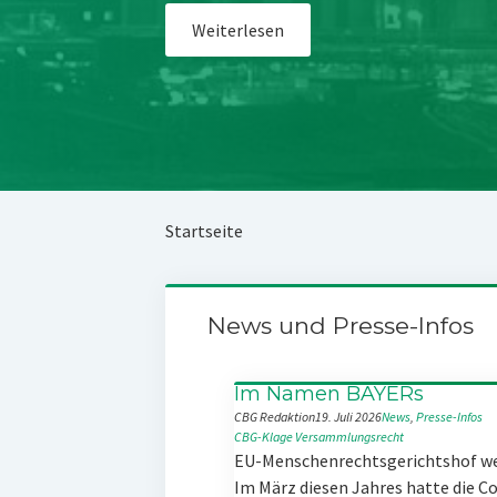
Weiterlesen
Startseite
News und Presse-Infos
Im Namen BAYERs
CBG Redaktion
19. Juli 2026
News
, 
Presse-Infos
CBG-Klage
Versammlungsrecht
EU-Menschenrechtsgerichtshof w
Im März diesen Jahres hatte die 