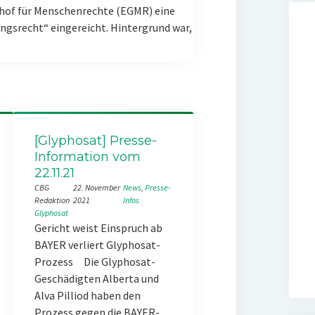
hof für Menschenrechte (EGMR) eine
gsrecht“ eingereicht. Hintergrund war,
[Glyphosat] Presse-
Information vom
22.11.21
CBG
22. November
News
, 
Presse-
Redaktion
2021
Infos
Glyphosat
Gericht weist Einspruch ab
BAYER verliert Glyphosat-
Prozess Die Glyphosat-
Geschädigten Alberta und
Alva Pilliod haben den
Prozess gegen die BAYER-