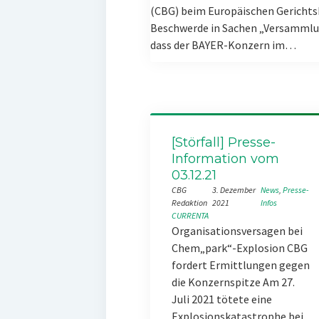
(CBG) beim Europäischen Gerichts
Beschwerde in Sachen „Versammlun
dass der BAYER-Konzern im…
[Störfall] Presse-
Information vom
03.12.21
CBG
3. Dezember
News
, 
Presse-
Redaktion
2021
Infos
CURRENTA
Organisationsversagen bei
Chem„park“-Explosion CBG
fordert Ermittlungen gegen
die Konzernspitze Am 27.
Juli 2021 tötete eine
Explosionskatastrophe bei