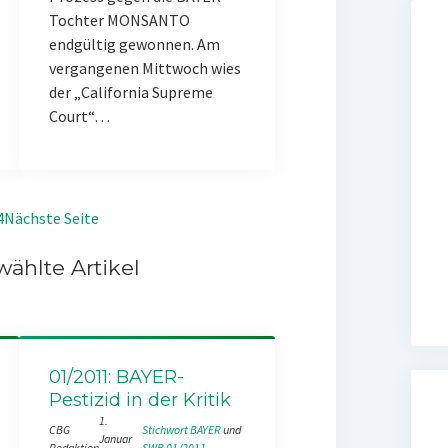
Tochter MONSANTO
endgültig gewonnen. Am
vergangenen Mittwoch wies
der „California Supreme
Court“…
4
Nächste Seite
ählte Artikel
01/2011: BAYER-
Pestizid in der Kritik
1.
CBG
Stichwort BAYER
 und 
Januar
Redaktion
SWB 01/2011