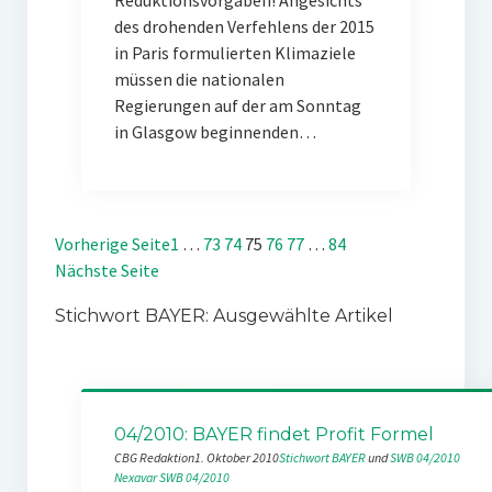
Reduktionsvorgaben! Angesichts
des drohenden Verfehlens der 2015
in Paris formulierten Klimaziele
müssen die nationalen
Regierungen auf der am Sonntag
in Glasgow beginnenden…
Vorherige Seite
1
…
73
74
75
76
77
…
84
Nächste Seite
Stichwort BAYER: Ausgewählte Artikel
04/2010: BAYER findet Profit Formel
CBG Redaktion
1. Oktober 2010
Stichwort BAYER
 und 
SWB 04/2010
Nexavar
SWB 04/2010