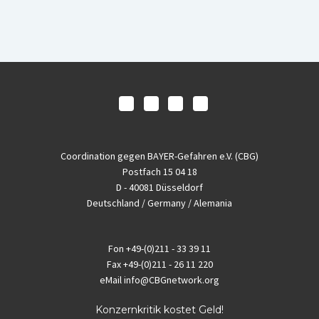
Coordination gegen BAYER-Gefahren e.V. (CBG)
Postfach 15 04 18
D - 40081 Düsseldorf
Deutschland / Germany / Alemania
Fon
+49-(0)211 - 33 39 11
Fax
+49-(0)211 - 26 11 220
eMail
info@CBGnetwork.org
Konzernkritik kostet Geld!