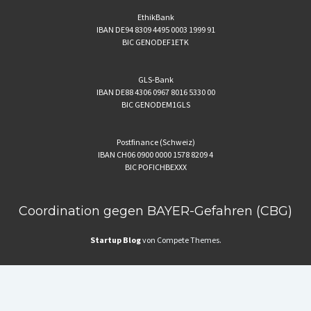
EthikBank
IBAN DE94 8309 4495 0003 1999 91
BIC GENODEF1ETK
GLS-Bank
IBAN DE88 4306 0967 8016 5330 00
BIC GENODEM1GLS
Postfinance (Schweiz)
IBAN CH06 0900 0000 1578 8209 4
BIC POFICHBEXXX
Coordination gegen BAYER-Gefahren (CBG)
Startup Blog
von Compete Themes.