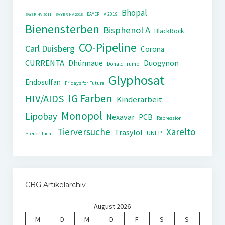
Bhopal
BAYER HV 2019
BAYER HV 2011
BAYER HV 2018
Bienensterben
Bisphenol A
BlackRock
CO-Pipeline
Carl Duisberg
Corona
CURRENTA
Dhünnaue
Duogynon
Donald Trump
Glyphosat
Endosulfan
Fridays for Future
IG Farben
HIV/AIDS
Kinderarbeit
Monopol
Lipobay
Nexavar
PCB
Repression
Tierversuche
Xarelto
Trasylol
UNEP
Steuerflucht
CBG Artikelarchiv
August 2026
M
D
M
D
F
S
S