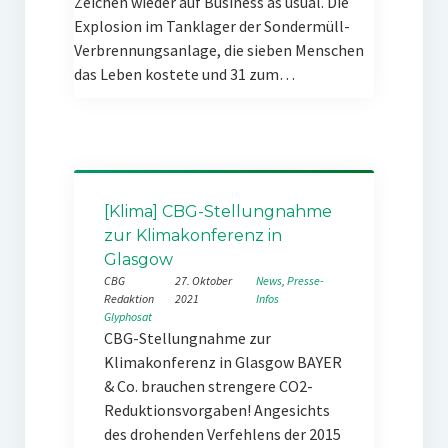
Zeichen wieder auf Business as usual. Die
Explosion im Tanklager der Sondermüll-
Verbrennungsanlage, die sieben Menschen
das Leben kostete und 31 zum…
[Klima] CBG-Stellungnahme
zur Klimakonferenz in
Glasgow
CBG
27. Oktober
News
, 
Presse-
Redaktion
2021
Infos
Glyphosat
CBG-Stellungnahme zur
Klimakonferenz in Glasgow BAYER
& Co. brauchen strengere CO2-
Reduktionsvorgaben! Angesichts
des drohenden Verfehlens der 2015