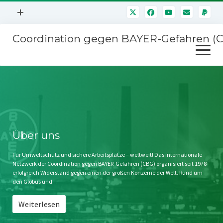
Menü
+
öffnen
Coordination gegen BAYER-Gefahren (
Mitmachen
Menü
Newsletter
öffnen
Presse
Kampagnen
Über uns
BAYER-Hauptversammlungen
Kontakt
Stichwort BAYER
Impressum
Über uns
Jahrestagung
Störfälle
Für Umweltschutz und sichere Arbeitsplätze – weltweit! Das internationale
Netzwerk der Coordination gegen BAYER-Gefahren (CBG) organisiert seit 1978
SPENDEN
erfolgreich Widerstand gegen einen der großen Konzerne der Welt. Rund um
den Globus und…
Weiterlesen