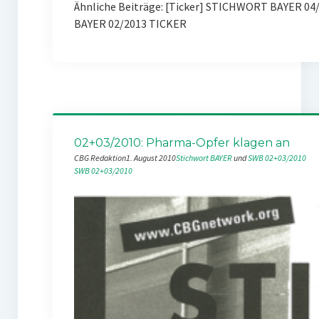
Ähnliche Beiträge: [Ticker] STICHWORT BAYER 0
BAYER 02/2013 TICKER
02+03/2010: Pharma-Opfer klagen an
CBG Redaktion
1. August 2010
Stichwort BAYER
 und 
SWB 02+03/2010
SWB 02+03/2010