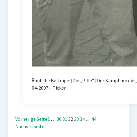
Ähnliche Beiträge: [Die „Pille“] Der Kampf um d
04/2007 – Ticker
Vorherige Seite
1
…
30
31
32
33
34
…
44
Nächste Seite