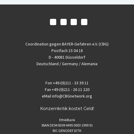
Coordination gegen BAYER-Gefahren e.V. (CBG)
Postfach 15 04 18
D - 40081 Düsseldorf
Deutschland / Germany / Alemania
Fon
+49-(0)211 - 33 39 11
Fax
+49-(0)211 - 26 11 220
eMail
info@CBGnetwork.org
Konzernkritik kostet Geld!
EthikBank
IBAN DE94 8309 4495 0003 1999 91
BIC GENODEF1ETK