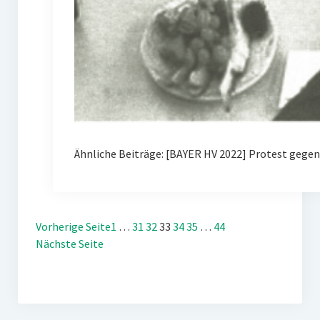
Ähnliche Beiträge: [BAYER HV 2022] Protest gegen
Vorherige Seite
1
…
31
32
33
34
35
…
44
Nächste Seite