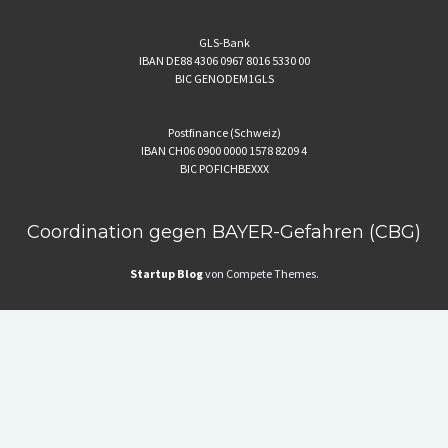
GLS-Bank
IBAN DE88 4306 0967 8016 5330 00
BIC GENODEM1GLS
Postfinance (Schweiz)
IBAN CH06 0900 0000 1578 8209 4
BIC POFICHBEXXX
Coordination gegen BAYER-Gefahren (CBG)
Startup Blog
von Compete Themes.