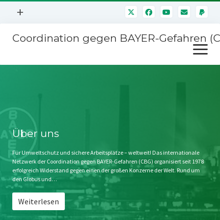
Menü
+
öffnen
Coordination gegen BAYER-Gefahren (
Mitmachen
Menü
Newsletter
öffnen
Presse
Kampagnen
Über uns
BAYER-Hauptversammlungen
Kontakt
Stichwort BAYER
Impressum
Über uns
Jahrestagung
Störfälle
Für Umweltschutz und sichere Arbeitsplätze – weltweit! Das internationale
Netzwerk der Coordination gegen BAYER-Gefahren (CBG) organisiert seit 1978
SPENDEN
erfolgreich Widerstand gegen einen der großen Konzerne der Welt. Rund um
den Globus und…
Weiterlesen