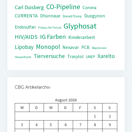
CO-Pipeline
Carl Duisberg
Corona
CURRENTA
Dhünnaue
Duogynon
Donald Trump
Glyphosat
Endosulfan
Fridays for Future
IG Farben
HIV/AIDS
Kinderarbeit
Monopol
Lipobay
Nexavar
PCB
Repression
Tierversuche
Xarelto
Trasylol
UNEP
Steuerflucht
CBG Artikelarchiv
August 2026
M
D
M
D
F
S
S
1
2
3
4
5
6
7
8
9