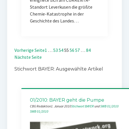
ereignete sich am CURRENTA-
Standort Leverkusen die größte
Chemie-Katastrophe in der
Geschichte des Landes…
Vorherige Seite
1
…
53
54
55
56
57
…
84
Nächste Seite
Stichwort BAYER: Ausgewählte Artikel
01/2010: BAYER geht die Pumpe
CBG Redaktion
1. Januar 2010
Stichwort BAYER
 und 
SWB 01/2010
SWB 01/2010