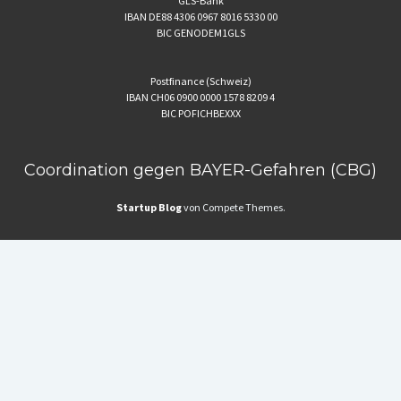
GLS-Bank
IBAN DE88 4306 0967 8016 5330 00
BIC GENODEM1GLS
Postfinance (Schweiz)
IBAN CH06 0900 0000 1578 8209 4
BIC POFICHBEXXX
Coordination gegen BAYER-Gefahren (CBG)
Startup Blog
von Compete Themes.