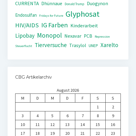
CURRENTA
Dhünnaue
Duogynon
Donald Trump
Glyphosat
Endosulfan
Fridays for Future
IG Farben
HIV/AIDS
Kinderarbeit
Monopol
Lipobay
Nexavar
PCB
Repression
Tierversuche
Xarelto
Trasylol
UNEP
Steuerflucht
CBG Artikelarchiv
August 2026
M
D
M
D
F
S
S
1
2
3
4
5
6
7
8
9
10
11
12
13
14
15
16
17
18
19
20
21
22
23