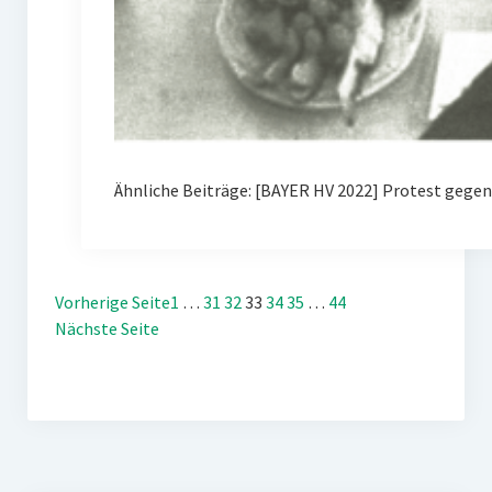
Ähnliche Beiträge: [BAYER HV 2022] Protest gegen
Vorherige Seite
1
…
31
32
33
34
35
…
44
Nächste Seite