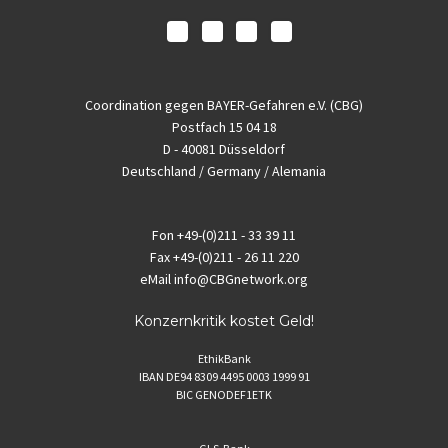
Coordination gegen BAYER-Gefahren e.V. (CBG)
Postfach 15 04 18
D - 40081 Düsseldorf
Deutschland / Germany / Alemania
Fon
+49-(0)211 - 33 39 11
Fax
+49-(0)211 - 26 11 220
eMail
info@CBGnetwork.org
Konzernkritik kostet Geld!
EthikBank
IBAN DE94 8309 4495 0003 1999 91
BIC GENODEF1ETK