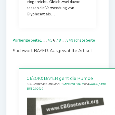
eingereicht. Gleich zwei davon
setzen die Verwendung von
Glyphosat als…
Vorherige Seite
1
…
4
5
6
7
8
…
84
Nächste Seite
Stichwort BAYER: Ausgewählte Artikel
01/2010: BAYER geht die Pumpe
CBG Redaktion
1. Januar 2010
Stichwort BAYER
 und 
SWB 01/2010
SWB 01/2010