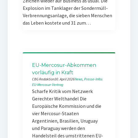
Zeichen wieder auf Business as usual. Die
Explosion im Tanklager der Sondermüll-
Verbrennungsanlage, die sieben Menschen
das Leben kostete und 31 zum…
EU-Mercosur-Abkommen
vorläufig in Kraft
CBG Redaktion
30. April 2026
News
, 
Presse-Infos
EU-Mercosur-Vertrag
Scharfe Kritik vom Netzwerk
Gerechter Welthandel Die
Europäische Kommission und die
vier Mercosur-Staaten
Argentinien, Brasilien, Uruguay
und Paraguay werden den
Handelsteil des umstrittenen EU-