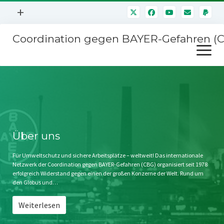
Menü
+
öffnen
Coordination gegen BAYER-Gefahren (
Mitmachen
Menü
Newsletter
öffnen
Presse
Kampagnen
Über uns
BAYER-Hauptversammlungen
Kontakt
Stichwort BAYER
Impressum
Über uns
Jahrestagung
Störfälle
Für Umweltschutz und sichere Arbeitsplätze – weltweit! Das internationale
Netzwerk der Coordination gegen BAYER-Gefahren (CBG) organisiert seit 1978
SPENDEN
erfolgreich Widerstand gegen einen der großen Konzerne der Welt. Rund um
den Globus und…
Weiterlesen