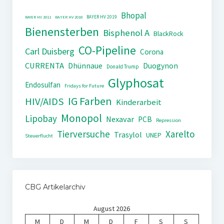
Bhopal
BAYER HV 2019
BAYER HV 2011
BAYER HV 2018
Bienensterben
Bisphenol A
BlackRock
CO-Pipeline
Carl Duisberg
Corona
CURRENTA
Dhünnaue
Duogynon
Donald Trump
Glyphosat
Endosulfan
Fridays for Future
IG Farben
HIV/AIDS
Kinderarbeit
Monopol
Lipobay
Nexavar
PCB
Repression
Tierversuche
Xarelto
Trasylol
UNEP
Steuerflucht
CBG Artikelarchiv
August 2026
M
D
M
D
F
S
S