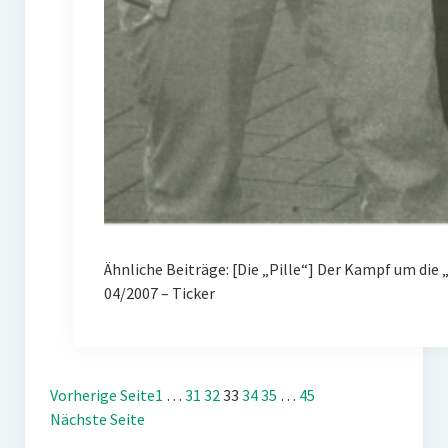
Ähnliche Beiträge: [Die „Pille“] Der Kampf um d
04/2007 – Ticker
Vorherige Seite
1
…
31
32
33
34
35
…
45
Nächste Seite