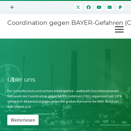
Menü
+
öffnen
Coordination gegen BAYER-Gefahren (
Mitmachen
Menü
Newsletter
öffnen
Presse
Kampagnen
Über uns
BAYER-Hauptversammlungen
Kontakt
Stichwort BAYER
Impressum
Über uns
Jahrestagung
Störfälle
Für Umweltschutz und sichere Arbeitsplätze – weltweit! Das internationale
Netzwerk der Coordination gegen BAYER-Gefahren (CBG) organisiert seit 1978
SPENDEN
erfolgreich Widerstand gegen einen der großen Konzerne der Welt. Rund um
den Globus und…
Weiterlesen