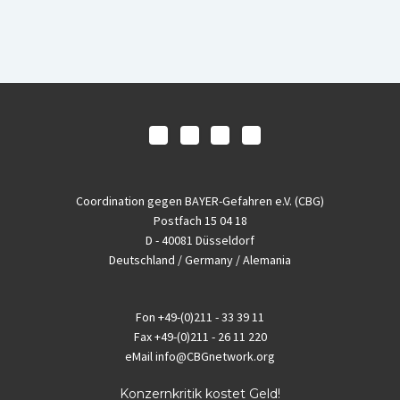
Coordination gegen BAYER-Gefahren e.V. (CBG)
Postfach 15 04 18
D - 40081 Düsseldorf
Deutschland / Germany / Alemania
Fon
+49-(0)211 - 33 39 11
Fax
+49-(0)211 - 26 11 220
eMail
info@CBGnetwork.org
Konzernkritik kostet Geld!