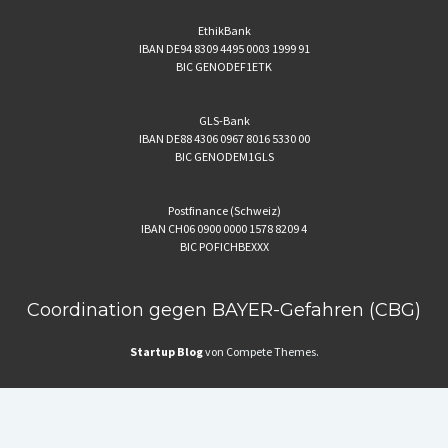
EthikBank
IBAN DE94 8309 4495 0003 1999 91
BIC GENODEF1ETK
GLS-Bank
IBAN DE88 4306 0967 8016 5330 00
BIC GENODEM1GLS
Postfinance (Schweiz)
IBAN CH06 0900 0000 1578 8209 4
BIC POFICHBEXXX
Coordination gegen BAYER-Gefahren (CBG)
Startup Blog
von Compete Themes.