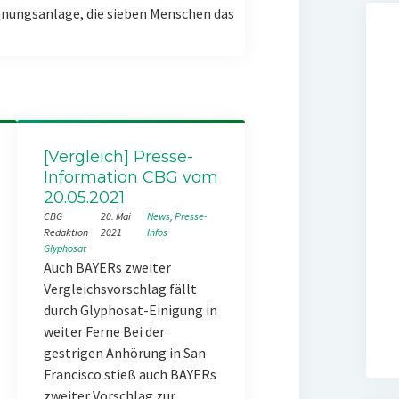
nungsanlage, die sieben Menschen das
[Vergleich] Presse-
Information CBG vom
20.05.2021
CBG
20. Mai
News
, 
Presse-
Redaktion
2021
Infos
Glyphosat
Auch BAYERs zweiter
Vergleichsvorschlag fällt
durch Glyphosat-Einigung in
weiter Ferne Bei der
gestrigen Anhörung in San
Francisco stieß auch BAYERs
zweiter Vorschlag zur