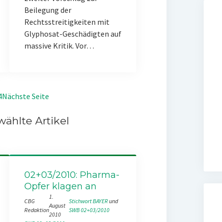
Beilegung der
Rechtsstreitigkeiten mit
Glyphosat-Geschädigten auf
massive Kritik. Vor…
4
Nächste Seite
ählte Artikel
02+03/2010: Pharma-
Opfer klagen an
1.
CBG
Stichwort BAYER
 und 
August
Redaktion
SWB 02+03/2010
2010