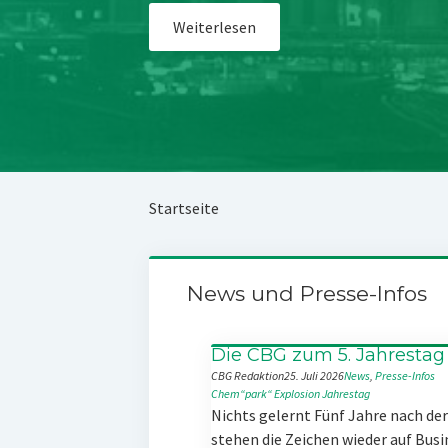
Weiterlesen
Startseite
News und Presse-Infos
Die CBG zum 5. Jahrestag
CBG Redaktion
25. Juli 2026
News
, 
Presse-Infos
Chem“park“
Explosion
Jahrestag
Nichts gelernt Fünf Jahre nach d
stehen die Zeichen wieder auf Busi