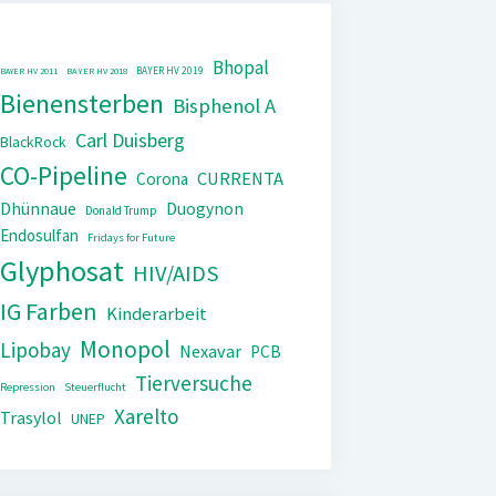
Bhopal
BAYER HV 2019
BAYER HV 2011
BAYER HV 2018
Bienensterben
Bisphenol A
Carl Duisberg
BlackRock
CO-Pipeline
CURRENTA
Corona
Dhünnaue
Duogynon
Donald Trump
Endosulfan
Fridays for Future
Glyphosat
HIV/AIDS
IG Farben
Kinderarbeit
Monopol
Lipobay
Nexavar
PCB
Tierversuche
Repression
Steuerflucht
Xarelto
Trasylol
UNEP