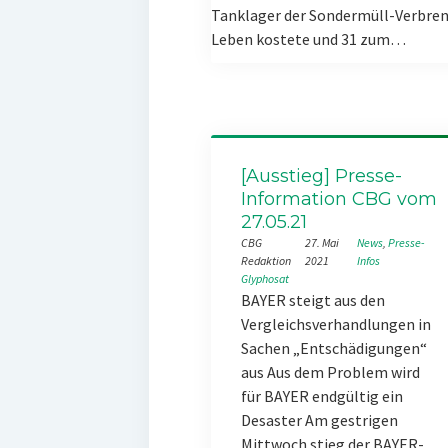
Tanklager der Sondermüll-Verbren
Leben kostete und 31 zum…
[Ausstieg] Presse-
Information CBG vom
27.05.21
CBG
27. Mai
News
, 
Presse-
Redaktion
2021
Infos
Glyphosat
BAYER steigt aus den
Vergleichsverhandlungen in
Sachen „Entschädigungen“
aus Aus dem Problem wird
für BAYER endgültig ein
Desaster Am gestrigen
Mittwoch stieg der BAYER-