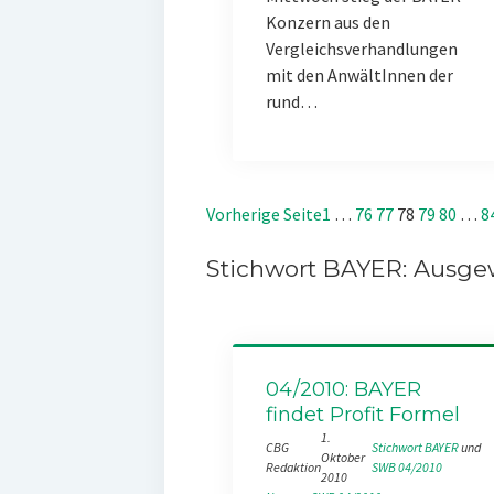
Konzern aus den
Vergleichsverhandlungen
mit den AnwältInnen der
rund…
Vorherige Seite
1
…
76
77
78
79
80
…
8
Stichwort BAYER: Ausgew
04/2010: BAYER
findet Profit Formel
1.
CBG
Stichwort BAYER
 und 
Oktober
Redaktion
SWB 04/2010
2010