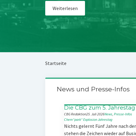
Weiterlesen
Startseite
News und Presse-Infos
Die CBG zum 5. Jahrestag
CBG Redaktion
25. Juli 2026
News
, 
Presse-Infos
Chem“park“
Explosion
Jahrestag
Nichts gelernt Fünf Jahre nach d
stehen die Zeichen wieder auf Busi