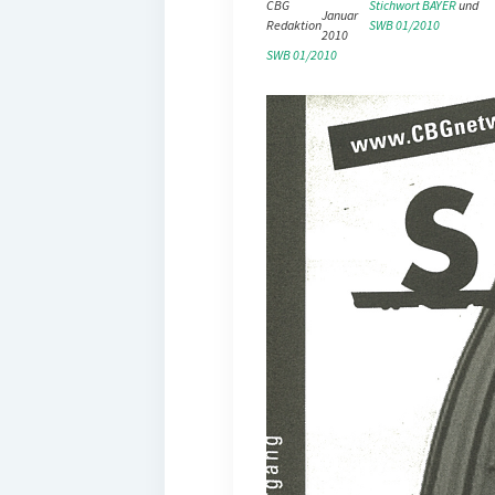
CBG
Stichwort BAYER
 und 
Januar
Redaktion
SWB 01/2010
2010
SWB 01/2010