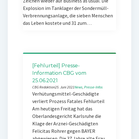
Zeichen wieder auf Business as usual. Die
Explosion im Tanklager der Sondermüll-
Verbrennungsanlage, die sieben Menschen
das Leben kostete und 31 zum…
[Fehlurteil] Presse-
Information CBG vom
25.06.2021
CBG Redaktion
25. Juni 2021
News
, 
Presse-Infos
Verhütungsmittel-Geschädigte
verliert Prozess Fatales Fehlurteil
Am heutigen Freitag hat das
Oberlandesgericht Karlsruhe die
Klage der Arznei-Geschädigten
Felicitas Rohrer gegen BAYER
abgewiesen. Die 37 Jahre alte Frau