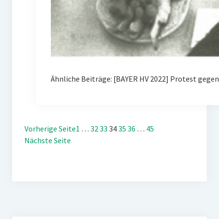
Ähnliche Beiträge: [BAYER HV 2022] Protest gegen
Vorherige Seite
1
…
32
33
34
35
36
…
45
Nächste Seite