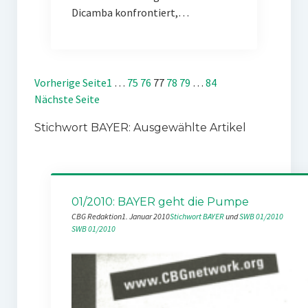
Dicamba konfrontiert,…
Vorherige Seite
1
…
75
76
77
78
79
…
84
Nächste Seite
Stichwort BAYER: Ausgewählte Artikel
01/2010: BAYER geht die Pumpe
CBG Redaktion
1. Januar 2010
Stichwort BAYER
 und 
SWB 01/2010
SWB 01/2010