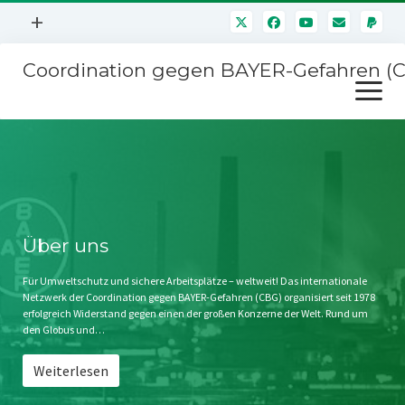
Menü
+
öffnen
Coordination gegen BAYER-Gefahren (
Mitmachen
Menü
Newsletter
öffnen
Presse
Kampagnen
Über uns
BAYER-Hauptversammlungen
Kontakt
Stichwort BAYER
Impressum
Über uns
Jahrestagung
Störfälle
Für Umweltschutz und sichere Arbeitsplätze – weltweit! Das internationale
Netzwerk der Coordination gegen BAYER-Gefahren (CBG) organisiert seit 1978
SPENDEN
erfolgreich Widerstand gegen einen der großen Konzerne der Welt. Rund um
den Globus und…
Weiterlesen