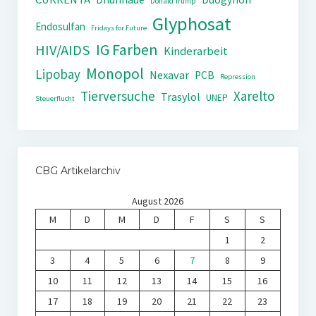
Donald Trump
Glyphosat
Endosulfan
Fridays for Future
IG Farben
HIV/AIDS
Kinderarbeit
Monopol
Lipobay
Nexavar
PCB
Repression
Tierversuche
Xarelto
Trasylol
UNEP
Steuerflucht
CBG Artikelarchiv
August 2026
M
D
M
D
F
S
S
1
2
3
4
5
6
7
8
9
10
11
12
13
14
15
16
17
18
19
20
21
22
23