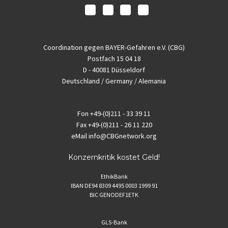
Coordination gegen BAYER-Gefahren e.V. (CBG)
Postfach 15 04 18
D - 40081 Düsseldorf
Deutschland / Germany / Alemania
Fon
+49-(0)211 - 33 39 11
Fax
+49-(0)211 - 26 11 220
eMail
info@CBGnetwork.org
Konzernkritik kostet Geld!
EthikBank
IBAN DE94 8309 4495 0003 1999 91
BIC GENODEF1ETK
GLS-Bank