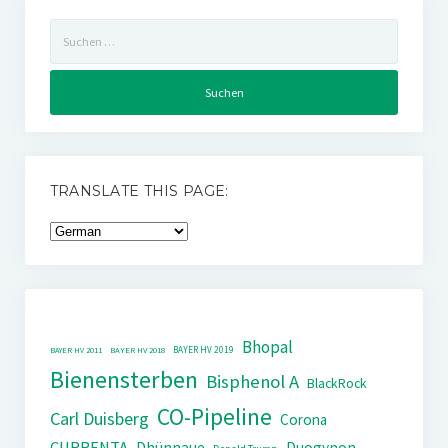
Suchen
nach:
TRANSLATE THIS PAGE:
Bhopal
BAYER HV 2019
BAYER HV 2011
BAYER HV 2018
Bienensterben
Bisphenol A
BlackRock
CO-Pipeline
Carl Duisberg
Corona
CURRENTA
Dhünnaue
Duogynon