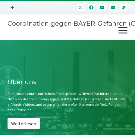
Menü
+
öffnen
Coordination gegen BAYER-Gefahren (
Mitmachen
Menü
Newsletter
öffnen
Presse
Kampagnen
Über uns
BAYER-Hauptversammlungen
Kontakt
Stichwort BAYER
Impressum
Über uns
Jahrestagung
Störfälle
Für Umweltschutz und sichere Arbeitsplätze – weltweit! Das internationale
Netzwerk der Coordination gegen BAYER-Gefahren (CBG) organisiert seit 1978
SPENDEN
erfolgreich Widerstand gegen einen der großen Konzerne der Welt. Rund um
den Globus und…
Weiterlesen