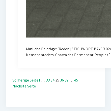
Ähnliche Beiträge: [Reden] STICHWORT BAYER 02/
Menschenrechts-Charta des Permanent Peoples´ 
Vorherige Seite
1
…
33
34
35
36
37
…
45
Nächste Seite