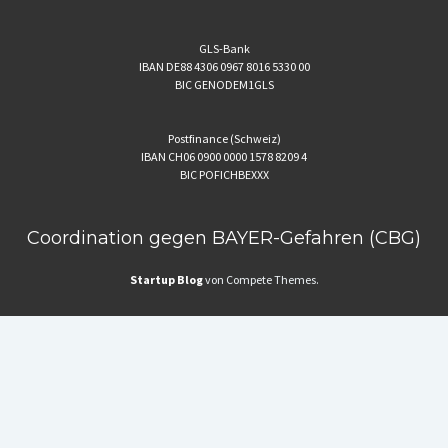
GLS-Bank
IBAN DE88 4306 0967 8016 5330 00
BIC GENODEM1GLS
Postfinance (Schweiz)
IBAN CH06 0900 0000 1578 8209 4
BIC POFICHBEXXX
Coordination gegen BAYER-Gefahren (CBG)
Startup Blog
von Compete Themes.