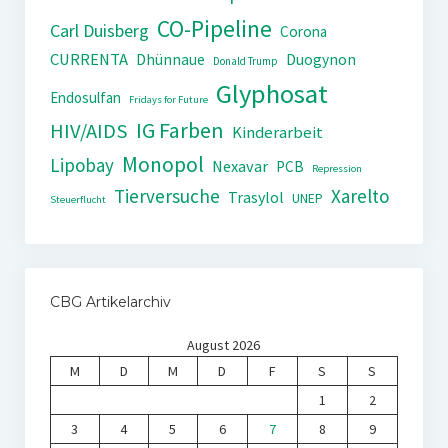
CO-Pipeline
Carl Duisberg
Corona
CURRENTA
Dhünnaue
Duogynon
Donald Trump
Glyphosat
Endosulfan
Fridays for Future
IG Farben
HIV/AIDS
Kinderarbeit
Monopol
Lipobay
Nexavar
PCB
Repression
Tierversuche
Xarelto
Trasylol
UNEP
Steuerflucht
CBG Artikelarchiv
August 2026
M
D
M
D
F
S
S
1
2
3
4
5
6
7
8
9