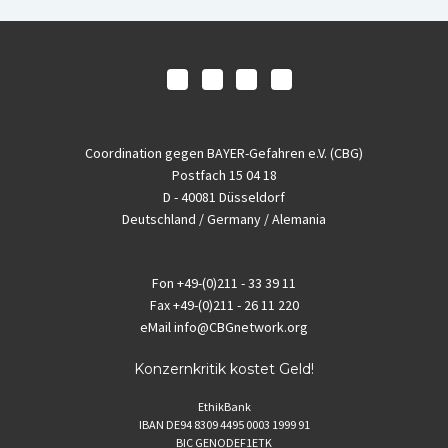
Coordination gegen BAYER-Gefahren e.V. (CBG)
Postfach 15 04 18
D - 40081 Düsseldorf
Deutschland / Germany / Alemania
Fon
+49-(0)211 - 33 39 11
Fax
+49-(0)211 - 26 11 220
eMail
info@CBGnetwork.org
Konzernkritik kostet Geld!
EthikBank
IBAN DE94 8309 4495 0003 1999 91
BIC GENODEF1ETK