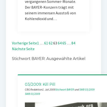
vergangenen Sommer-Monate.
Der BAYER-Konzern trägt mit
seinem immensen Ausstoß von
Kohlendioxid und…
Vorherige Seite
1
…
61
62
63
64
65
…
84
Nächste Seite
Stichwort BAYER: Ausgewählte Artikel
03/2009: Kill Pill
CBG Redaktion
1. Juli 2009
Stichwort BAYER
 und 
SWB 03/2009
SWB 03/2009