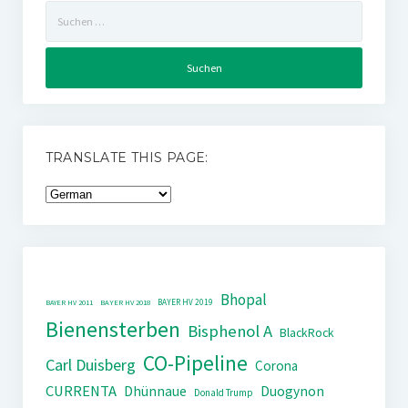
Suchen
nach:
TRANSLATE THIS PAGE:
Bhopal
BAYER HV 2019
BAYER HV 2011
BAYER HV 2018
Bienensterben
Bisphenol A
BlackRock
CO-Pipeline
Carl Duisberg
Corona
CURRENTA
Dhünnaue
Duogynon
Donald Trump