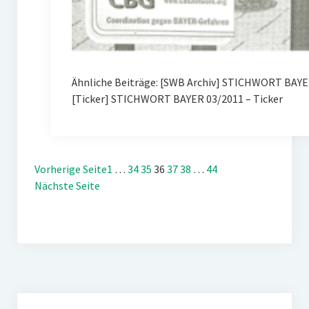
Ähnliche Beiträge: [SWB Archiv] STICHWORT BAYER
[Ticker] STICHWORT BAYER 03/2011 – Ticker
Vorherige Seite
1
…
34
35
36
37
38
…
44
Nächste Seite