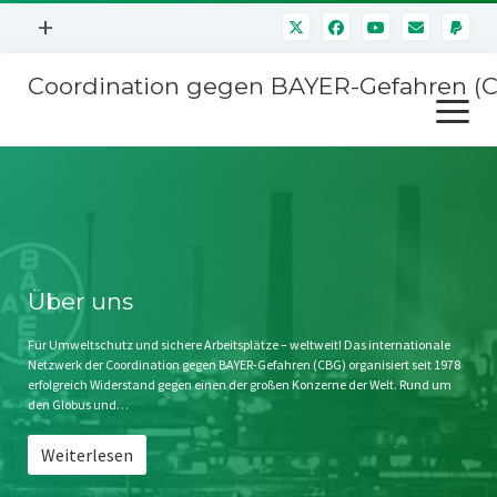
Menü
+
öffnen
Coordination gegen BAYER-Gefahren (
Mitmachen
Menü
Newsletter
öffnen
Presse
Kampagnen
Über uns
BAYER-Hauptversammlungen
Kontakt
Stichwort BAYER
Impressum
Über uns
Jahrestagung
Störfälle
Für Umweltschutz und sichere Arbeitsplätze – weltweit! Das internationale
Netzwerk der Coordination gegen BAYER-Gefahren (CBG) organisiert seit 1978
SPENDEN
erfolgreich Widerstand gegen einen der großen Konzerne der Welt. Rund um
den Globus und…
Weiterlesen