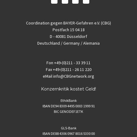
Coordination gegen BAYER-Gefahren e.V. (CBG)
Postfach 15 04 18
D - 40081 Düsseldorf
Deutschland / Germany / Alemania
Fon
+49-(0)211 - 33 39 11
Fax
+49-(0)211 - 26 11 220
eMail
info@CBGnetwork.org
Konzernkritik kostet Geld!
EthikBank
IBAN DE94 8309 4495 0003 1999 91
BIC GENODEF1ETK
GLS-Bank
IBAN DE88 4306 0967 8016 5330 00