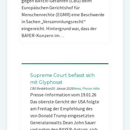
gegen BAYER-Gefahren (CBG) beim
Europäischen Gerichtshof für
Menschenrechte (EGMR) eine Beschwerde
in Sachen „Versammlungsrecht“
eingereicht. Hintergrund war, dass der
BAYER-Konzern im…
Supreme Court befasst sich
mit Glyphosat
CBG Redaktion
20. Januar 2026
News
, 
Presse-Infos
Presse-Information vom 19.01.26
Das oberste Gericht der USA folgte
am Freitag der Empfehlung des
von Donald Trump eingesetzten
Generalanwalts Dean John Sauer
und nahm den BAYER-Antrag, sich