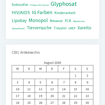
Glyphosat
Endosulfan
Fridays for Future
IG Farben
HIV/AIDS
Kinderarbeit
Monopol
Lipobay
Nexavar
PCB
Repression
Tierversuche
Xarelto
Trasylol
UNEP
Steuerflucht
CBG Artikelarchiv
August 2026
M
D
M
D
F
S
S
1
2
3
4
5
6
7
8
9
10
11
12
13
14
15
16
17
18
19
20
21
22
23
24
25
26
27
28
29
30