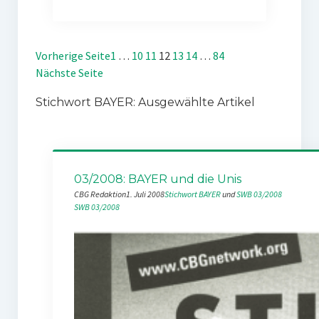
Vorherige Seite
1
…
10
11
12
13
14
…
84
Nächste Seite
Stichwort BAYER: Ausgewählte Artikel
03/2008: BAYER und die Unis
CBG Redaktion
1. Juli 2008
Stichwort BAYER
 und 
SWB 03/2008
SWB 03/2008