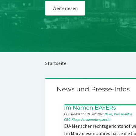
Weiterlesen
Startseite
News und Presse-Infos
Im Namen BAYERs
CBG Redaktion
19. Juli 2026
News
, 
Presse-Infos
CBG-Klage
Versammlungsrecht
EU-Menschenrechtsgerichtshof w
Im März diesen Jahres hatte die 