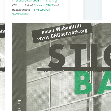
CBG
1. April
Stichwort BAYER
 und 
Redaktion
2008
SWB 02/2008
SWB 02/2008