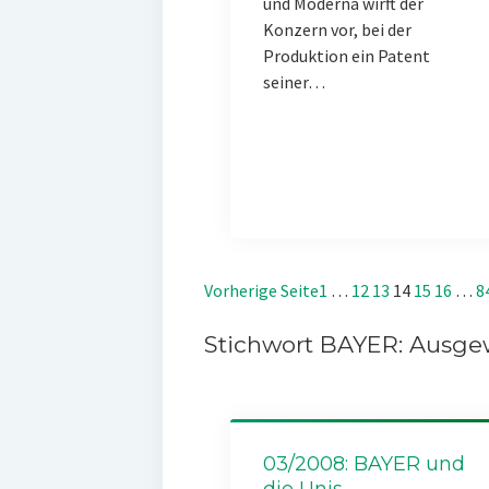
und Moderna wirft der
Konzern vor, bei der
Produktion ein Patent
seiner…
Vorherige Seite
1
…
12
13
14
15
16
…
8
Stichwort BAYER: Ausgew
03/2008: BAYER und
die Unis