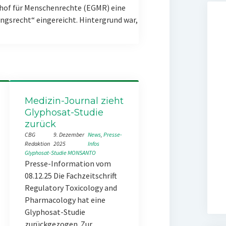
hof für Menschenrechte (EGMR) eine
gsrecht“ eingereicht. Hintergrund war,
Medizin-Journal zieht
Glyphosat-Studie
zurück
CBG
9. Dezember
News
, 
Presse-
Redaktion
2025
Infos
Glyphosat-Studie
MONSANTO
Presse-Information vom
08.12.25 Die Fachzeitschrift
Regulatory Toxicology and
Pharmacology hat eine
Glyphosat-Studie
zurückgezogen. Zur