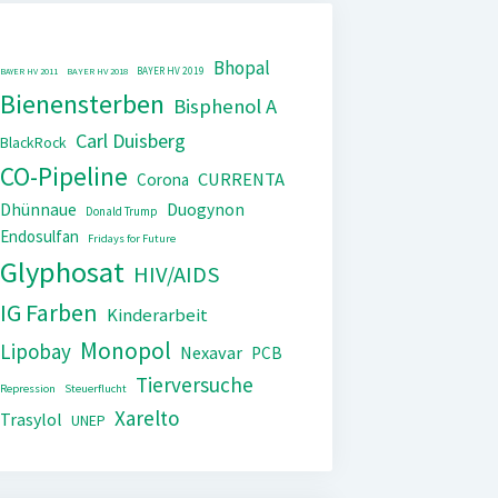
Bhopal
BAYER HV 2019
BAYER HV 2011
BAYER HV 2018
Bienensterben
Bisphenol A
Carl Duisberg
BlackRock
CO-Pipeline
CURRENTA
Corona
Dhünnaue
Duogynon
Donald Trump
Endosulfan
Fridays for Future
Glyphosat
HIV/AIDS
IG Farben
Kinderarbeit
Monopol
Lipobay
Nexavar
PCB
Tierversuche
Repression
Steuerflucht
Xarelto
Trasylol
UNEP