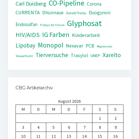
CO-Pipeline
Carl Duisberg
Corona
CURRENTA
Dhünnaue
Duogynon
Donald Trump
Glyphosat
Endosulfan
Fridays for Future
IG Farben
HIV/AIDS
Kinderarbeit
Monopol
Lipobay
Nexavar
PCB
Repression
Tierversuche
Xarelto
Trasylol
UNEP
Steuerflucht
CBG Artikelarchiv
August 2026
M
D
M
D
F
S
S
1
2
3
4
5
6
7
8
9
10
11
12
13
14
15
16