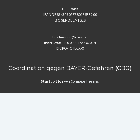
GLS-Bank
IBAN DE88 4306 0967 8016 5330 00
BIC GENODEM1GLS
Postfinance (Schweiz)
IBAN CH06 0900 0000 1578 8209 4
BIC POFICHBEXXX
Coordination gegen BAYER-Gefahren (CBG)
Startup Blog
von Compete Themes.