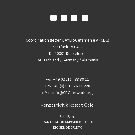
Coordination gegen BAYER-Gefahren e.V. (CBG)
Postfach 15 04 18
D - 40081 Düsseldorf
Deutschland / Germany / Alemania
Fon
+49-(0)211 - 33 39 11
Fax
+49-(0)211 - 26 11 220
eMail
info@CBGnetwork.org
Konzernkritik kostet Geld!
EthikBank
IBAN DE94 8309 4495 0003 1999 91
BIC GENODEF1ETK