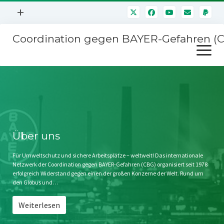
Menü
+
öffnen
Coordination gegen BAYER-Gefahren (
Mitmachen
Menü
Newsletter
öffnen
Presse
Kampagnen
Über uns
BAYER-Hauptversammlungen
Kontakt
Stichwort BAYER
Impressum
Über uns
Jahrestagung
Störfälle
Für Umweltschutz und sichere Arbeitsplätze – weltweit! Das internationale
Netzwerk der Coordination gegen BAYER-Gefahren (CBG) organisiert seit 1978
SPENDEN
erfolgreich Widerstand gegen einen der großen Konzerne der Welt. Rund um
den Globus und…
Weiterlesen