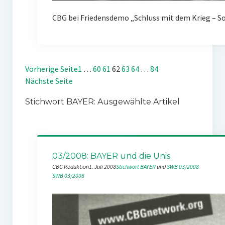
CBG bei Friedensdemo „Schluss mit dem Krieg – Sof
Vorherige Seite
1
…
60
61
62
63
64
…
84
Nächste Seite
Stichwort BAYER: Ausgewählte Artikel
03/2008: BAYER und die Unis
CBG Redaktion
1. Juli 2008
Stichwort BAYER
 und 
SWB 03/2008
SWB 03/2008