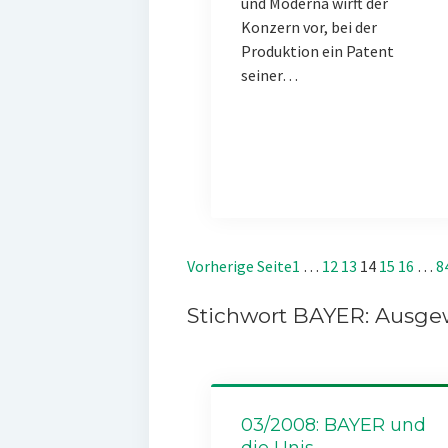
und Moderna wirft der
Konzern vor, bei der
Produktion ein Patent
seiner…
Vorherige Seite
1
…
12
13
14
15
16
…
8
Stichwort BAYER: Ausgew
03/2008: BAYER und
die Unis