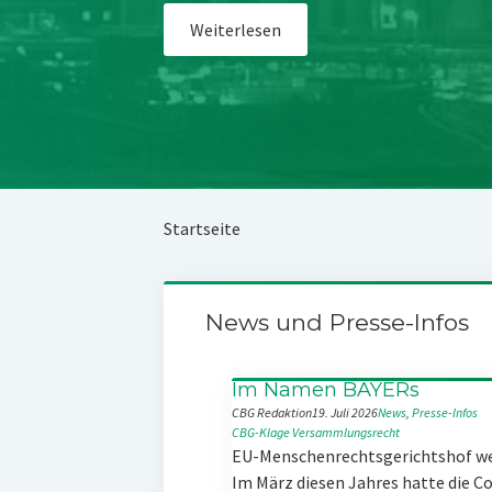
Weiterlesen
Startseite
News und Presse-Infos
Im Namen BAYERs
CBG Redaktion
19. Juli 2026
News
, 
Presse-Infos
CBG-Klage
Versammlungsrecht
EU-Menschenrechtsgerichtshof w
Im März diesen Jahres hatte die 