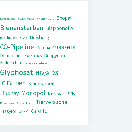
Bhopal
BAYER HV 2019
BAYER HV 2011
BAYER HV 2018
Bienensterben
Bisphenol A
Carl Duisberg
BlackRock
CO-Pipeline
CURRENTA
Corona
Dhünnaue
Duogynon
Donald Trump
Endosulfan
Fridays for Future
Glyphosat
HIV/AIDS
IG Farben
Kinderarbeit
Monopol
Lipobay
Nexavar
PCB
Tierversuche
Repression
Steuerflucht
Xarelto
Trasylol
UNEP