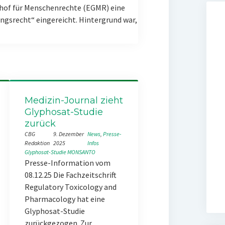
hof für Menschenrechte (EGMR) eine
gsrecht“ eingereicht. Hintergrund war,
Medizin-Journal zieht
Glyphosat-Studie
zurück
CBG
9. Dezember
News
, 
Presse-
Redaktion
2025
Infos
Glyphosat-Studie
MONSANTO
Presse-Information vom
08.12.25 Die Fachzeitschrift
Regulatory Toxicology and
Pharmacology hat eine
Glyphosat-Studie
zurückgezogen. Zur