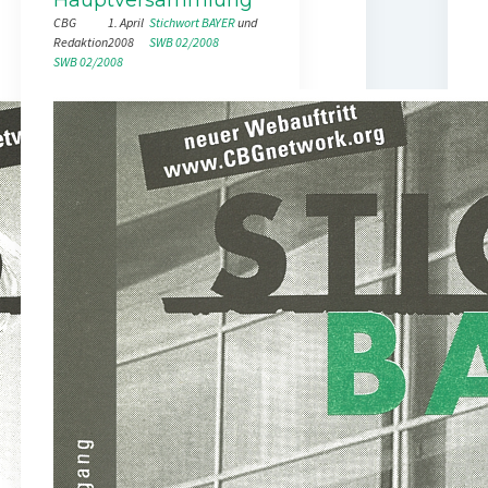
CBG
1. April
Stichwort BAYER
 und 
Redaktion
2008
SWB 02/2008
SWB 02/2008