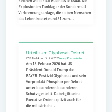
Zeichen wieder auf Business as usual. Die
Explosion im Tanklager der Sondermüll-
Verbrennungsanlage, die sieben Menschen
das Leben kostete und 31 zum…
Urteil zum Glyphosat-Dekret
CBG Redaktion
14. Juli 2026
News
, 
Presse-Infos
Am 18. Februar 2026 hat US-
Präsident Donald Trump das
BAYER-Pestizid Glyphosat und sein
Vorprodukt Phosphor per Dekret
unter besonderen besonderen
Schutz gestellt. Dabei gilt seine
Executive Order explizit auch für
die militärische…