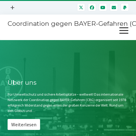
Menü
+
öffnen
Coordination gegen BAYER-Gefahren (
Mitmachen
Menü
Newsletter
öffnen
Presse
Kampagnen
Über uns
BAYER-Hauptversammlungen
Kontakt
Stichwort BAYER
Impressum
Über uns
Jahrestagung
Störfälle
Für Umweltschutz und sichere Arbeitsplätze – weltweit! Das internationale
Netzwerk der Coordination gegen BAYER-Gefahren (CBG) organisiert seit 1978
SPENDEN
erfolgreich Widerstand gegen einen der großen Konzerne der Welt. Rund um
den Globus und…
Weiterlesen