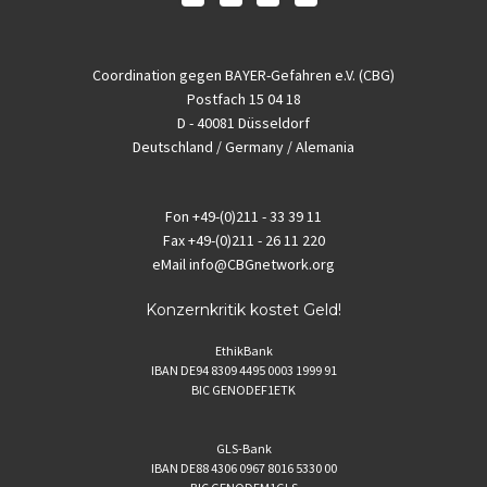
Coordination gegen BAYER-Gefahren e.V. (CBG)
Postfach 15 04 18
D - 40081 Düsseldorf
Deutschland / Germany / Alemania
Fon
+49-(0)211 - 33 39 11
Fax
+49-(0)211 - 26 11 220
eMail
info@CBGnetwork.org
Konzernkritik kostet Geld!
EthikBank
IBAN DE94 8309 4495 0003 1999 91
BIC GENODEF1ETK
GLS-Bank
IBAN DE88 4306 0967 8016 5330 00