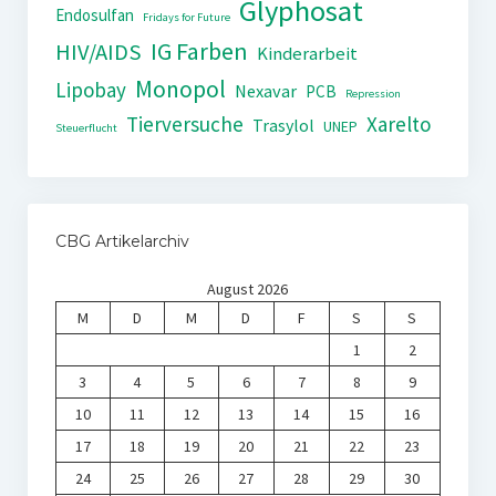
Glyphosat
Endosulfan
Fridays for Future
IG Farben
HIV/AIDS
Kinderarbeit
Monopol
Lipobay
Nexavar
PCB
Repression
Tierversuche
Xarelto
Trasylol
UNEP
Steuerflucht
CBG Artikelarchiv
August 2026
M
D
M
D
F
S
S
1
2
3
4
5
6
7
8
9
10
11
12
13
14
15
16
17
18
19
20
21
22
23
24
25
26
27
28
29
30