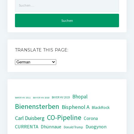
Suchen
nach:
TRANSLATE THIS PAGE:
Bhopal
BAYER HV 2019
BAYER HV 2011
BAYER HV 2018
Bienensterben
Bisphenol A
BlackRock
CO-Pipeline
Carl Duisberg
Corona
CURRENTA
Dhünnaue
Duogynon
Donald Trump