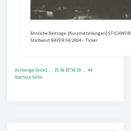
Ähnliche Beiträge: [Kurzmitteilungen] STICHWOR
Stichwort BAYER 04/2004 – Ticker
Vorherige Seite
1
…
35
36
37
38
39
…
44
Nächste Seite