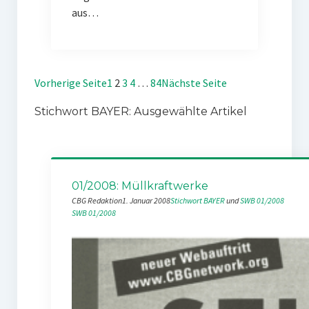
aus…
Vorherige Seite
1
2
3
4
…
84
Nächste Seite
Stichwort BAYER: Ausgewählte Artikel
01/2008: Müllkraftwerke
CBG Redaktion
1. Januar 2008
Stichwort BAYER
 und 
SWB 01/2008
SWB 01/2008