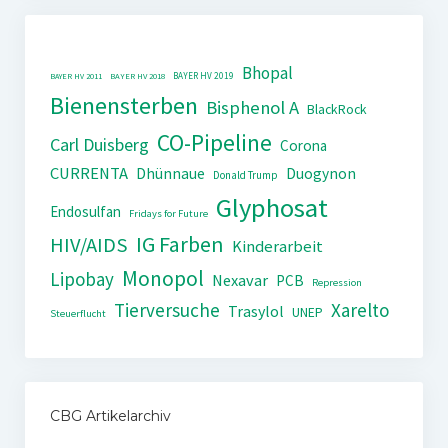
Bhopal
BAYER HV 2019
BAYER HV 2011
BAYER HV 2018
Bienensterben
Bisphenol A
BlackRock
CO-Pipeline
Carl Duisberg
Corona
CURRENTA
Dhünnaue
Duogynon
Donald Trump
Glyphosat
Endosulfan
Fridays for Future
IG Farben
HIV/AIDS
Kinderarbeit
Monopol
Lipobay
Nexavar
PCB
Repression
Tierversuche
Xarelto
Trasylol
UNEP
Steuerflucht
CBG Artikelarchiv