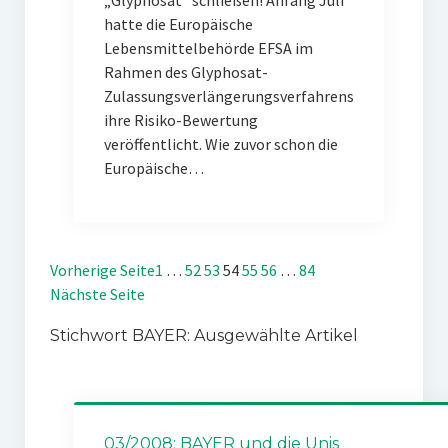
„Glyphosat“ schließen! Anfang Juli
hatte die Europäische
Lebensmittelbehörde EFSA im
Rahmen des Glyphosat-
Zulassungsverlängerungsverfahrens
ihre Risiko-Bewertung
veröffentlicht. Wie zuvor schon die
Europäische…
Vorherige Seite
1
…
52
53
54
55
56
…
84
Nächste Seite
Stichwort BAYER: Ausgewählte Artikel
03/2008: BAYER und die Unis