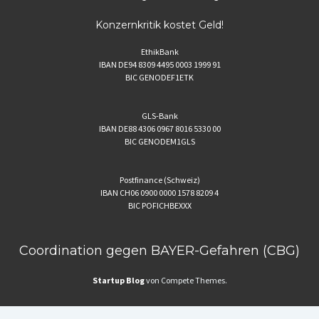
Konzernkritik kostet Geld!
EthikBank
IBAN DE94 8309 4495 0003 1999 91
BIC GENODEF1ETK
GLS-Bank
IBAN DE88 4306 0967 8016 5330 00
BIC GENODEM1GLS
Postfinance (Schweiz)
IBAN CH06 0900 0000 1578 8209 4
BIC POFICHBEXXX
Coordination gegen BAYER-Gefahren (CBG)
Startup Blog
von Compete Themes.