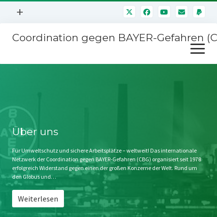
Menü
+
öffnen
Coordination gegen BAYER-Gefahren (
Mitmachen
Menü
Newsletter
öffnen
Presse
Kampagnen
Über uns
BAYER-Hauptversammlungen
Kontakt
Stichwort BAYER
Impressum
Über uns
Jahrestagung
Störfälle
Für Umweltschutz und sichere Arbeitsplätze – weltweit! Das internationale
Netzwerk der Coordination gegen BAYER-Gefahren (CBG) organisiert seit 1978
SPENDEN
erfolgreich Widerstand gegen einen der großen Konzerne der Welt. Rund um
den Globus und…
Weiterlesen