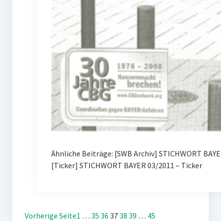
Ähnliche Beiträge: [SWB Archiv] STICHWORT BAYER
[Ticker] STICHWORT BAYER 03/2011 – Ticker
Vorherige Seite
1
…
35
36
37
38
39
…
45