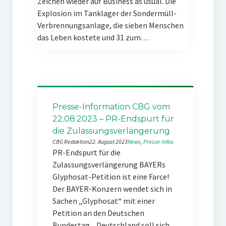
Zeichen wieder auf Business as usual. Die
Explosion im Tanklager der Sondermüll-
Verbrennungsanlage, die sieben Menschen
das Leben kostete und 31 zum…
Presse-Information CBG vom
22.08.2023 – PR-Endspurt für
die Zulassungsverlängerung
CBG Redaktion
22. August 2023
News
, 
Presse-Infos
PR-Endspurt für die
Zulassungsverlängerung BAYERs
Glyphosat-Petition ist eine Farce!
Der BAYER-Konzern wendet sich in
Sachen „Glyphosat“ mit einer
Petition an den Deutschen
Bundestag. „Deutschland soll sich