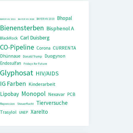
Bhopal
BAYER HV 2019
BAYER HV 2011
BAYER HV 2018
Bienensterben
Bisphenol A
Carl Duisberg
BlackRock
CO-Pipeline
CURRENTA
Corona
Dhünnaue
Duogynon
Donald Trump
Endosulfan
Fridays for Future
Glyphosat
HIV/AIDS
IG Farben
Kinderarbeit
Monopol
Lipobay
Nexavar
PCB
Tierversuche
Repression
Steuerflucht
Xarelto
Trasylol
UNEP