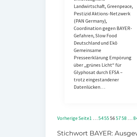
Landwirtschaft, Greenpeace,
Pestizid Aktions-Netzwerk
(PAN Germany),
Coordination gegen BAYER-
Gefahren, Slow Food
Deutschland und Ekō
Gemeinsame
Presseerklärung Empörung
über „grünes Licht“ für
Glyphosat durch EFSA –
trotz eingestandener
Datenlücken…
Vorherige Seite
1
…
54
55
56
57
58
…
8
Stichwort BAYER: Ausgew