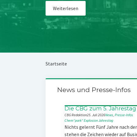
Weiterlesen
Startseite
News und Presse-Infos
Die CBG zum 5. Jahrestag
CBG Redaktion
25. Juli 2026
News
, 
Presse-Infos
Chem“park“
Explosion
Jahrestag
Nichts gelernt Fünf Jahre nach d
stehen die Zeichen wieder auf Busi