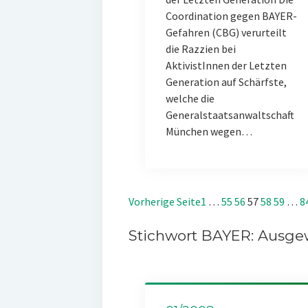
Coordination gegen BAYER-
Gefahren (CBG) verurteilt
die Razzien bei
AktivistInnen der Letzten
Generation auf Schärfste,
welche die
Generalstaatsanwaltschaft
München wegen…
Vorherige Seite
1
…
55
56
57
58
59
…
8
Stichwort BAYER: Ausgew