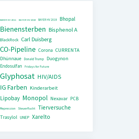
Bhopal
BAYER HV 2019
BAYER HV 2011
BAYER HV 2018
Bienensterben
Bisphenol A
Carl Duisberg
BlackRock
CO-Pipeline
CURRENTA
Corona
Dhünnaue
Duogynon
Donald Trump
Endosulfan
Fridays for Future
Glyphosat
HIV/AIDS
IG Farben
Kinderarbeit
Monopol
Lipobay
Nexavar
PCB
Tierversuche
Repression
Steuerflucht
Xarelto
Trasylol
UNEP