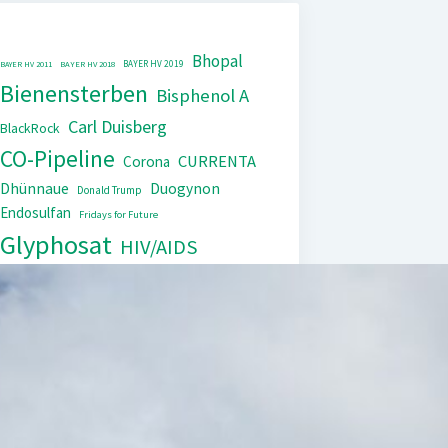
Bhopal
BAYER HV 2019
BAYER HV 2011
BAYER HV 2018
Bienensterben
Bisphenol A
Carl Duisberg
BlackRock
CO-Pipeline
CURRENTA
Corona
Dhünnaue
Duogynon
Donald Trump
Endosulfan
Fridays for Future
Glyphosat
HIV/AIDS
IG Farben
Kinderarbeit
Monopol
Lipobay
Nexavar
PCB
Tierversuche
Repression
Steuerflucht
Xarelto
Trasylol
UNEP