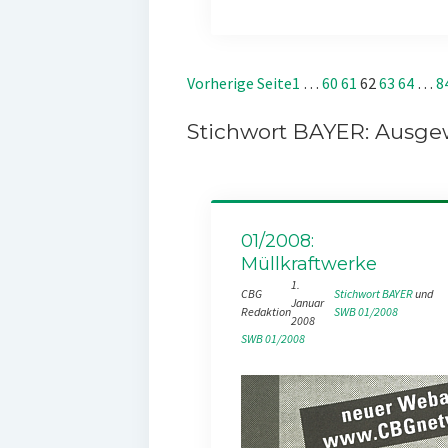
Vorherige Seite
1
…
60
61
62
63
64
…
8
Stichwort BAYER: Ausgew
01/2008:
Müllkraftwerke
1.
CBG
Stichwort BAYER
 und 
Januar
Redaktion
SWB 01/2008
2008
SWB 01/2008