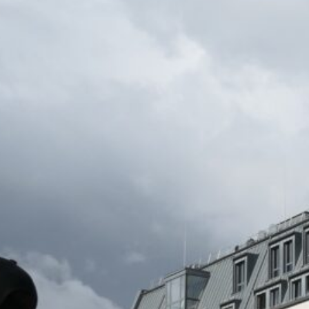
CBG Artikelarchiv
August 2026
M
D
M
D
F
S
S
1
2
3
4
5
6
7
8
9
10
11
12
13
14
15
16
17
18
19
20
21
22
23
24
25
26
27
28
29
30
31
« Juli