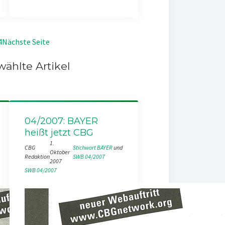
4
Nächste Seite
ählte Artikel
04/2007: BAYER
heißt jetzt CBG
1.
CBG
Stichwort BAYER
 und 
Oktober
Redaktion
SWB 04/2007
2007
SWB 04/2007