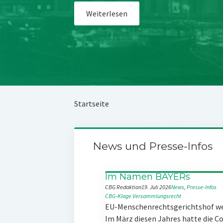
Weiterlesen
Startseite
News und Presse-Infos
Im Namen BAYERs
CBG Redaktion
19. Juli 2026
News
, 
Presse-Infos
CBG-Klage
Versammlungsrecht
EU-Menschenrechtsgerichtshof w
Im März diesen Jahres hatte die 