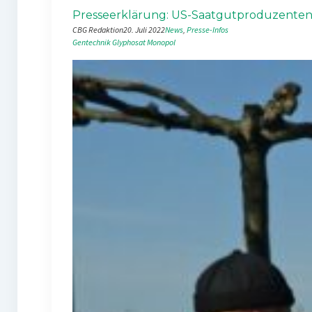
Presseerklärung: US-Saatgutproduzenten k
CBG Redaktion
20. Juli 2022
News
, 
Presse-Infos
Gentechnik
Glyphosat
Monopol