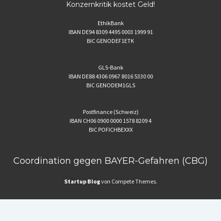
Konzernkritik kostet Geld!
EthikBank
IBAN DE94 8309 4495 0003 1999 91
BIC GENODEF1ETK
GLS-Bank
IBAN DE88 4306 0967 8016 5330 00
BIC GENODEM1GLS
Postfinance (Schweiz)
IBAN CH06 0900 0000 1578 8209 4
BIC POFICHBEXXX
Coordination gegen BAYER-Gefahren (CBG)
Startup Blog
von Compete Themes.