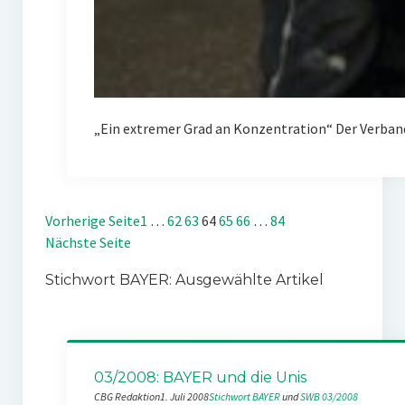
„Ein extremer Grad an Konzentration“ Der Verban
Vorherige Seite
1
…
62
63
64
65
66
…
84
Nächste Seite
Stichwort BAYER: Ausgewählte Artikel
03/2008: BAYER und die Unis
CBG Redaktion
1. Juli 2008
Stichwort BAYER
 und 
SWB 03/2008