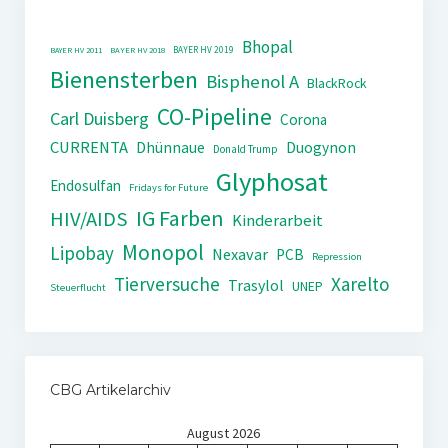
Bhopal
BAYER HV 2019
BAYER HV 2011
BAYER HV 2018
Bienensterben
Bisphenol A
BlackRock
CO-Pipeline
Carl Duisberg
Corona
CURRENTA
Dhünnaue
Duogynon
Donald Trump
Glyphosat
Endosulfan
Fridays for Future
IG Farben
HIV/AIDS
Kinderarbeit
Monopol
Lipobay
Nexavar
PCB
Repression
Tierversuche
Xarelto
Trasylol
UNEP
Steuerflucht
CBG Artikelarchiv
August 2026