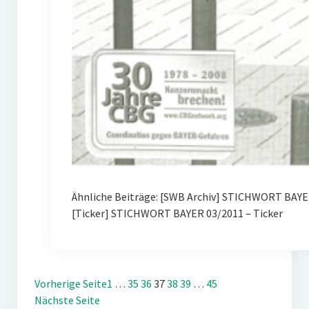
Ähnliche Beiträge: [SWB Archiv] STICHWORT BAYER
[Ticker] STICHWORT BAYER 03/2011 – Ticker
Vorherige Seite
1
…
35
36
37
38
39
…
45
Nächste Seite