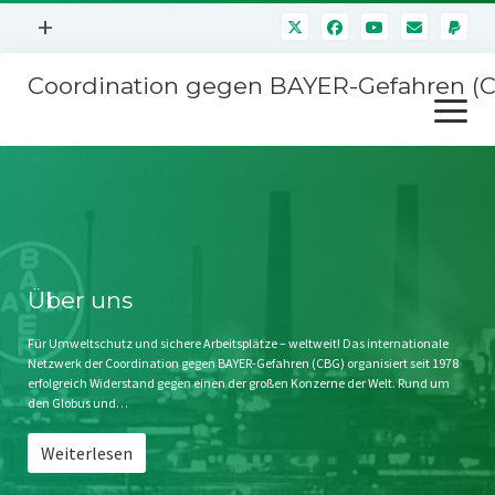
Menü
+
öffnen
Coordination gegen BAYER-Gefahren (
Mitmachen
Menü
Newsletter
öffnen
Presse
Kampagnen
Über uns
BAYER-Hauptversammlungen
Kontakt
Stichwort BAYER
Impressum
Über uns
Jahrestagung
Störfälle
Für Umweltschutz und sichere Arbeitsplätze – weltweit! Das internationale
Netzwerk der Coordination gegen BAYER-Gefahren (CBG) organisiert seit 1978
SPENDEN
erfolgreich Widerstand gegen einen der großen Konzerne der Welt. Rund um
den Globus und…
Weiterlesen