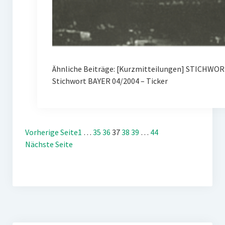
Ähnliche Beiträge: [Kurzmitteilungen] STICHWOR
Stichwort BAYER 04/2004 – Ticker
Vorherige Seite
1
…
35
36
37
38
39
…
44
Nächste Seite