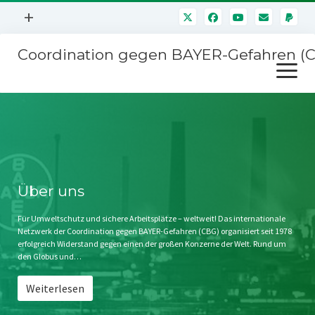
Menü
+
öffnen
Coordination gegen BAYER-Gefahren (
Mitmachen
Menü
Newsletter
öffnen
Presse
Kampagnen
Über uns
BAYER-Hauptversammlungen
Kontakt
Stichwort BAYER
Impressum
Über uns
Jahrestagung
Störfälle
Für Umweltschutz und sichere Arbeitsplätze – weltweit! Das internationale
Netzwerk der Coordination gegen BAYER-Gefahren (CBG) organisiert seit 1978
SPENDEN
erfolgreich Widerstand gegen einen der großen Konzerne der Welt. Rund um
den Globus und…
Weiterlesen