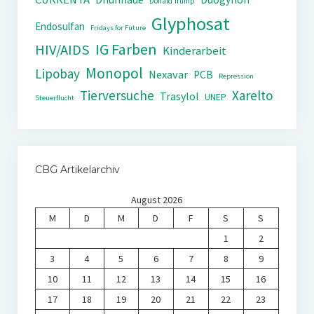
Donald Trump
Glyphosat
Endosulfan
Fridays for Future
IG Farben
HIV/AIDS
Kinderarbeit
Monopol
Lipobay
Nexavar
PCB
Repression
Tierversuche
Xarelto
Trasylol
UNEP
Steuerflucht
CBG Artikelarchiv
August 2026
M
D
M
D
F
S
S
1
2
3
4
5
6
7
8
9
10
11
12
13
14
15
16
17
18
19
20
21
22
23