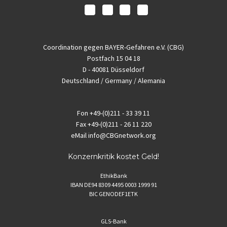
Coordination gegen BAYER-Gefahren e.V. (CBG)
Postfach 15 04 18
D - 40081 Düsseldorf
Deutschland / Germany / Alemania
Fon
+49-(0)211 - 33 39 11
Fax
+49-(0)211 - 26 11 220
eMail
info@CBGnetwork.org
Konzernkritik kostet Geld!
EthikBank
IBAN DE94 8309 4495 0003 1999 91
BIC GENODEF1ETK
GLS-Bank