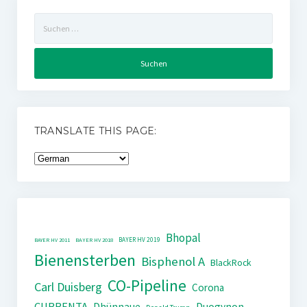
Suchen
nach:
TRANSLATE THIS PAGE:
Bhopal
BAYER HV 2019
BAYER HV 2011
BAYER HV 2018
Bienensterben
Bisphenol A
BlackRock
CO-Pipeline
Carl Duisberg
Corona
CURRENTA
Dhünnaue
Duogynon