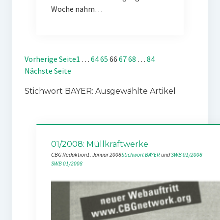
Woche nahm…
Vorherige Seite
1
…
64
65
66
67
68
…
84
Nächste Seite
Stichwort BAYER: Ausgewählte Artikel
01/2008: Müllkraftwerke
CBG Redaktion
1. Januar 2008
Stichwort BAYER
 und 
SWB 01/2008
SWB 01/2008