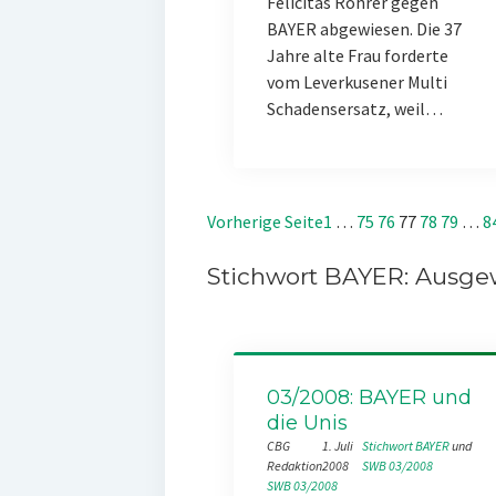
Felicitas Rohrer gegen
BAYER abgewiesen. Die 37
Jahre alte Frau forderte
vom Leverkusener Multi
Schadensersatz, weil…
Vorherige Seite
1
…
75
76
77
78
79
…
8
Stichwort BAYER: Ausgew
03/2008: BAYER und
die Unis
CBG
1. Juli
Stichwort BAYER
 und 
Redaktion
2008
SWB 03/2008
SWB 03/2008