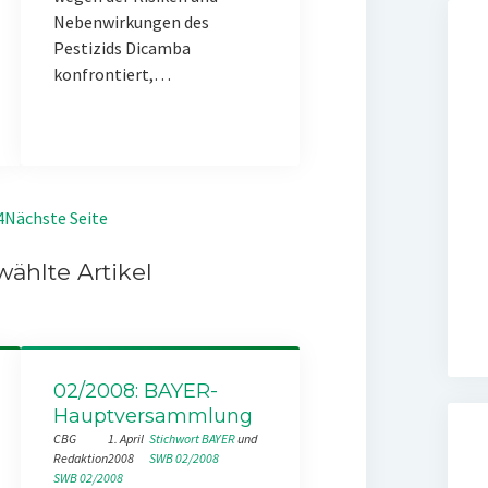
Nebenwirkungen des
Pestizids Dicamba
konfrontiert,…
4
Nächste Seite
ählte Artikel
02/2008: BAYER-
Hauptversammlung
CBG
1. April
Stichwort BAYER
 und 
Redaktion
2008
SWB 02/2008
SWB 02/2008