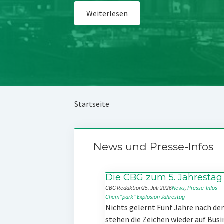
Weiterlesen
Startseite
News und Presse-Infos
Die CBG zum 5. Jahrestag
CBG Redaktion
25. Juli 2026
News
, 
Presse-Infos
Chem“park“
Explosion
Jahrestag
Nichts gelernt Fünf Jahre nach d
stehen die Zeichen wieder auf Busi