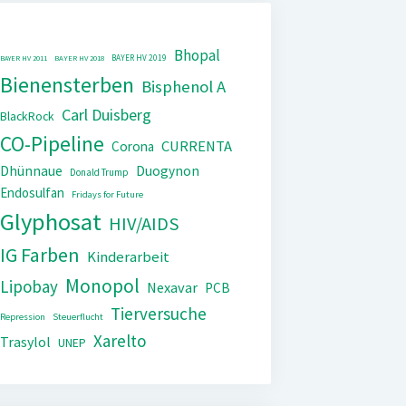
Bhopal
BAYER HV 2019
BAYER HV 2011
BAYER HV 2018
Bienensterben
Bisphenol A
Carl Duisberg
BlackRock
CO-Pipeline
CURRENTA
Corona
Dhünnaue
Duogynon
Donald Trump
Endosulfan
Fridays for Future
Glyphosat
HIV/AIDS
IG Farben
Kinderarbeit
Monopol
Lipobay
Nexavar
PCB
Tierversuche
Repression
Steuerflucht
Xarelto
Trasylol
UNEP